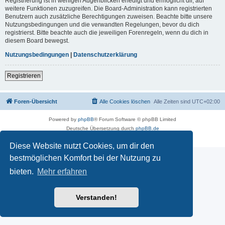
Registrierung ist in wenigen Augenblicken erledigt und ermöglicht dir, auf
weitere Funktionen zuzugreifen. Die Board-Administration kann registrierten
Benutzern auch zusätzliche Berechtigungen zuweisen. Beachte bitte unsere
Nutzungsbedingungen und die verwandten Regelungen, bevor du dich
registrierst. Bitte beachte auch die jeweiligen Forenregeln, wenn du dich in
diesem Board bewegst.
Nutzungsbedingungen
|
Datenschutzerklärung
Registrieren
Foren-Übersicht
Alle Cookies löschen
Alle Zeiten sind
UTC+02:00
Powered by
phpBB
® Forum Software © phpBB Limited
Deutsche Übersetzung durch
phpBB.de
Datenschutz
|
Nutzungsbedingungen
Diese Website nutzt Cookies, um dir den
bestmöglichen Komfort bei der Nutzung zu
bieten.
Mehr erfahren
Verstanden!