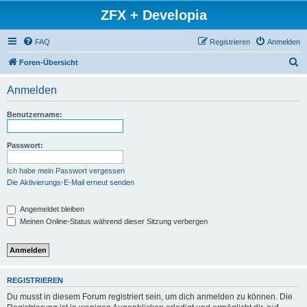
ZFX + Developia
FAQ
Registrieren
Anmelden
S
Foren-Übersicht
u
Anmelden
c
h
Benutzername:
e
Passwort:
Ich habe mein Passwort vergessen
Die Aktivierungs-E-Mail erneut senden
Angemeldet bleiben
Meinen Online-Status während dieser Sitzung verbergen
REGISTRIEREN
Du musst in diesem Forum registriert sein, um dich anmelden zu können. Die