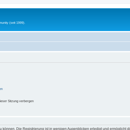
unity (seit 1999).
en
ieser Sitzung verbergen
 können. Die Registrierung ist in wenigen Augenblicken erledigt und ermöglicht di