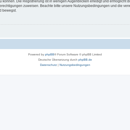
 können. Die Registrierung ist in wenigen Augenblicken erledigt und ermöglicht di
 Berechtigungen zuweisen. Beachte bitte unsere Nutzungsbedingungen und die verwa
d bewegst.
Powered by
phpBB
® Forum Software © phpBB Limited
Deutsche Übersetzung durch
phpBB.de
Datenschutz
|
Nutzungsbedingungen