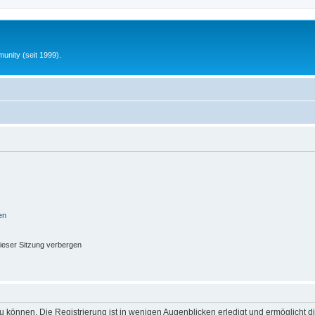
unity (seit 1999).
en
ieser Sitzung verbergen
 können. Die Registrierung ist in wenigen Augenblicken erledigt und ermöglicht di