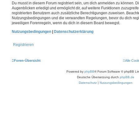
Du musst in diesem Forum registriert sein, um dich anmelden zu können. Di
Augenblicken erledigt und ermöglicht dir, auf weitere Funktionen zuzugreif
registrierten Benutzern auch zusätzliche Berechtigungen zuweisen. Beachte
Nutzungsbedingungen und die verwandten Regelungen, bevor du dich registr
jeweiligen Forenregeln, wenn du dich in diesem Board bewegst.
Nutzungsbedingungen
|
Datenschutzerklärung
Registrieren
Foren-Übersicht
Alle Coo
Powered by
phpBB
® Forum Software © phpBB Lim
Deutsche Übersetzung durch
phpBB.de
Datenschutz
|
Nutzungsbedingungen