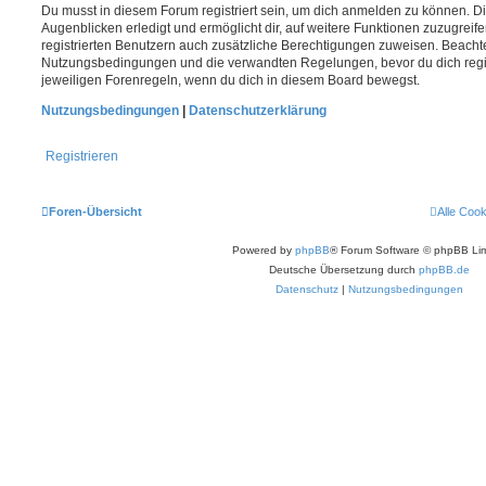
Du musst in diesem Forum registriert sein, um dich anmelden zu können. Di
Augenblicken erledigt und ermöglicht dir, auf weitere Funktionen zuzugreif
registrierten Benutzern auch zusätzliche Berechtigungen zuweisen. Beachte
Nutzungsbedingungen und die verwandten Regelungen, bevor du dich registr
jeweiligen Forenregeln, wenn du dich in diesem Board bewegst.
Nutzungsbedingungen
|
Datenschutzerklärung
Registrieren
Foren-Übersicht
Alle Coo
Powered by
phpBB
® Forum Software © phpBB Lim
Deutsche Übersetzung durch
phpBB.de
Datenschutz
|
Nutzungsbedingungen