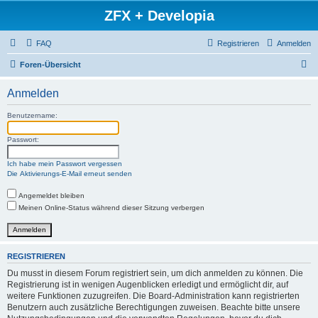
ZFX + Developia
FAQ
Registrieren
Anmelden
S
Foren-Übersicht
u
Anmelden
c
h
Benutzername:
e
Passwort:
Ich habe mein Passwort vergessen
Die Aktivierungs-E-Mail erneut senden
Angemeldet bleiben
Meinen Online-Status während dieser Sitzung verbergen
REGISTRIEREN
Du musst in diesem Forum registriert sein, um dich anmelden zu können. Die
Registrierung ist in wenigen Augenblicken erledigt und ermöglicht dir, auf
weitere Funktionen zuzugreifen. Die Board-Administration kann registrierten
Benutzern auch zusätzliche Berechtigungen zuweisen. Beachte bitte unsere