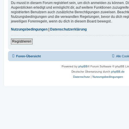
Du musst in diesem Forum registriert sein, um dich anmelden zu können. Di
Augenblicken erledigt und ermöglicht dir, auf weitere Funktionen zuzugreif
registrierten Benutzern auch zusätzliche Berechtigungen zuweisen. Beachte
Nutzungsbedingungen und die verwandten Regelungen, bevor du dich registr
jeweiligen Forenregeln, wenn du dich in diesem Board bewegst.
Nutzungsbedingungen
|
Datenschutzerklärung
Registrieren
Foren-Übersicht
Alle Coo
Powered by
phpBB
® Forum Software © phpBB Lim
Deutsche Übersetzung durch
phpBB.de
Datenschutz
|
Nutzungsbedingungen