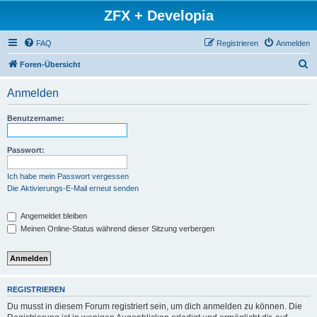
ZFX + Developia
FAQ
Registrieren
Anmelden
S
Foren-Übersicht
u
Anmelden
c
h
Benutzername:
e
Passwort:
Ich habe mein Passwort vergessen
Die Aktivierungs-E-Mail erneut senden
Angemeldet bleiben
Meinen Online-Status während dieser Sitzung verbergen
REGISTRIEREN
Du musst in diesem Forum registriert sein, um dich anmelden zu können. Die