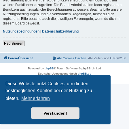
Registrierung ist in wenigen Augenblicken erledigt und ermöglicht dir, auf
weitere Funktionen zuzugreifen. Die Board-Administration kann registrierten
Benutzern auch zusätzliche Berechtigungen zuweisen. Beachte bitte unsere
Nutzungsbedingungen und die verwandten Regelungen, bevor du dich
registrierst. Bitte beachte auch die jeweiligen Forenregeln, wenn du dich in
diesem Board bewegst.
Nutzungsbedingungen
|
Datenschutzerklärung
Registrieren
Foren-Übersicht
Alle Cookies löschen
Alle Zeiten sind
UTC+02:00
Powered by
phpBB
® Forum Software © phpBB Limited
Deutsche Übersetzung durch
phpBB.de
Datenschutz
|
Nutzungsbedingungen
Diese Website nutzt Cookies, um dir den
bestmöglichen Komfort bei der Nutzung zu
bieten.
Mehr erfahren
Verstanden!