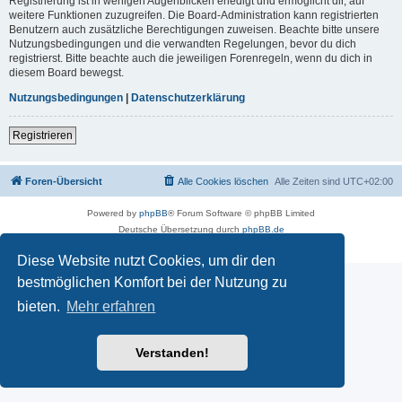
Registrierung ist in wenigen Augenblicken erledigt und ermöglicht dir, auf
weitere Funktionen zuzugreifen. Die Board-Administration kann registrierten
Benutzern auch zusätzliche Berechtigungen zuweisen. Beachte bitte unsere
Nutzungsbedingungen und die verwandten Regelungen, bevor du dich
registrierst. Bitte beachte auch die jeweiligen Forenregeln, wenn du dich in
diesem Board bewegst.
Nutzungsbedingungen
|
Datenschutzerklärung
Registrieren
Foren-Übersicht
Alle Cookies löschen
Alle Zeiten sind
UTC+02:00
Powered by
phpBB
® Forum Software © phpBB Limited
Deutsche Übersetzung durch
phpBB.de
Datenschutz
|
Nutzungsbedingungen
Diese Website nutzt Cookies, um dir den
bestmöglichen Komfort bei der Nutzung zu
bieten.
Mehr erfahren
Verstanden!