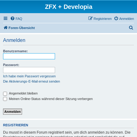
ZFX + Developia
FAQ
Registrieren
Anmelden
S
Foren-Übersicht
u
Anmelden
c
h
Benutzername:
e
Passwort:
Ich habe mein Passwort vergessen
Die Aktivierungs-E-Mail erneut senden
Angemeldet bleiben
Meinen Online-Status während dieser Sitzung verbergen
REGISTRIEREN
Du musst in diesem Forum registriert sein, um dich anmelden zu können. Die