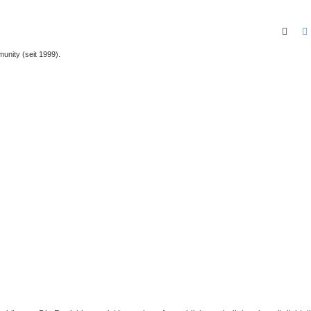
Such
unity (seit 1999).