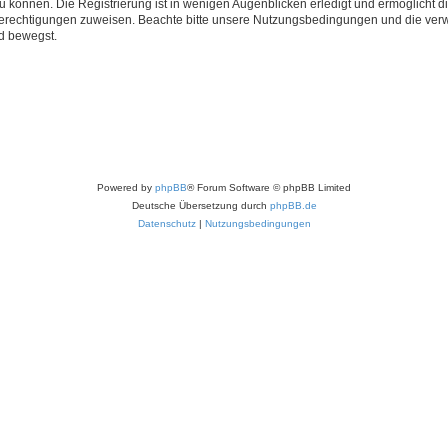
 können. Die Registrierung ist in wenigen Augenblicken erledigt und ermöglicht di
 Berechtigungen zuweisen. Beachte bitte unsere Nutzungsbedingungen und die verwa
d bewegst.
Powered by
phpBB
® Forum Software © phpBB Limited
Deutsche Übersetzung durch
phpBB.de
Datenschutz
|
Nutzungsbedingungen