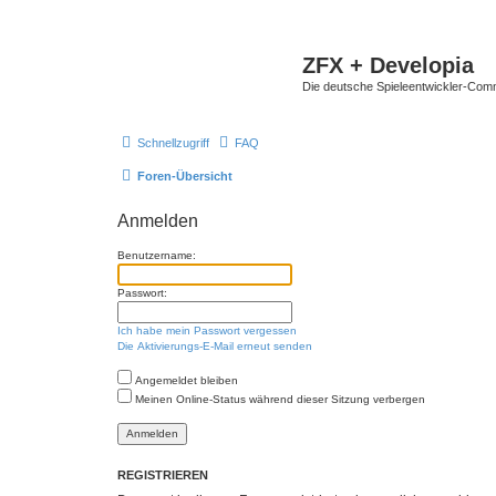
ZFX + Developia
Die deutsche Spieleentwickler-Comm
Schnellzugriff
FAQ
Foren-Übersicht
Anmelden
Benutzername:
Passwort:
Ich habe mein Passwort vergessen
Die Aktivierungs-E-Mail erneut senden
Angemeldet bleiben
Meinen Online-Status während dieser Sitzung verbergen
REGISTRIEREN