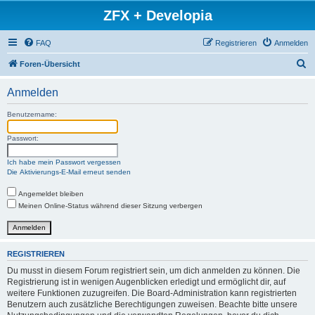
ZFX + Developia
FAQ
Registrieren
Anmelden
S
Foren-Übersicht
u
Anmelden
c
h
Benutzername:
e
Passwort:
Ich habe mein Passwort vergessen
Die Aktivierungs-E-Mail erneut senden
Angemeldet bleiben
Meinen Online-Status während dieser Sitzung verbergen
REGISTRIEREN
Du musst in diesem Forum registriert sein, um dich anmelden zu können. Die
Registrierung ist in wenigen Augenblicken erledigt und ermöglicht dir, auf
weitere Funktionen zuzugreifen. Die Board-Administration kann registrierten
Benutzern auch zusätzliche Berechtigungen zuweisen. Beachte bitte unsere