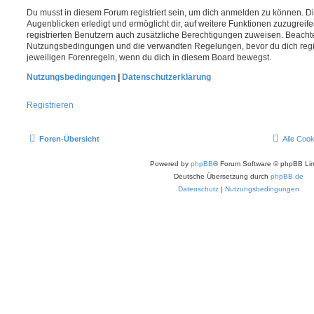
Du musst in diesem Forum registriert sein, um dich anmelden zu können. Di
Augenblicken erledigt und ermöglicht dir, auf weitere Funktionen zuzugreif
registrierten Benutzern auch zusätzliche Berechtigungen zuweisen. Beachte
Nutzungsbedingungen und die verwandten Regelungen, bevor du dich registr
jeweiligen Forenregeln, wenn du dich in diesem Board bewegst.
Nutzungsbedingungen
|
Datenschutzerklärung
Registrieren
Foren-Übersicht
Alle Coo
Powered by
phpBB
® Forum Software © phpBB Lim
Deutsche Übersetzung durch
phpBB.de
Datenschutz
|
Nutzungsbedingungen