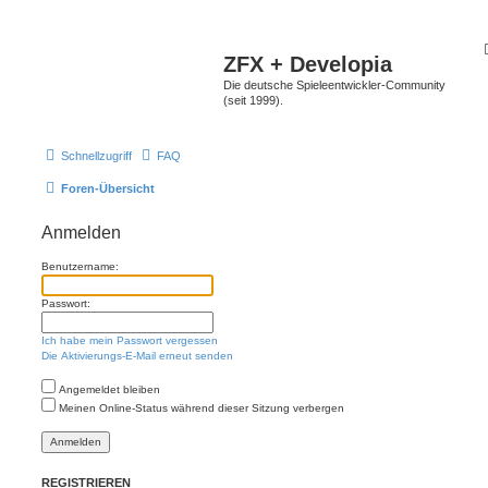
ZFX + Developia
Die deutsche Spieleentwickler-Community
(seit 1999).
Schnellzugriff
FAQ
Foren-Übersicht
Anmelden
Benutzername:
Passwort:
Ich habe mein Passwort vergessen
Die Aktivierungs-E-Mail erneut senden
Angemeldet bleiben
Meinen Online-Status während dieser Sitzung verbergen
REGISTRIEREN