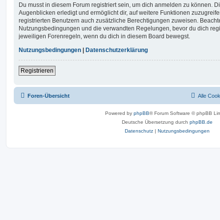
Du musst in diesem Forum registriert sein, um dich anmelden zu können. Di
Augenblicken erledigt und ermöglicht dir, auf weitere Funktionen zuzugreif
registrierten Benutzern auch zusätzliche Berechtigungen zuweisen. Beachte
Nutzungsbedingungen und die verwandten Regelungen, bevor du dich registr
jeweiligen Forenregeln, wenn du dich in diesem Board bewegst.
Nutzungsbedingungen
|
Datenschutzerklärung
Registrieren
Foren-Übersicht
Alle Coo
Powered by
phpBB
® Forum Software © phpBB Lim
Deutsche Übersetzung durch
phpBB.de
Datenschutz
|
Nutzungsbedingungen