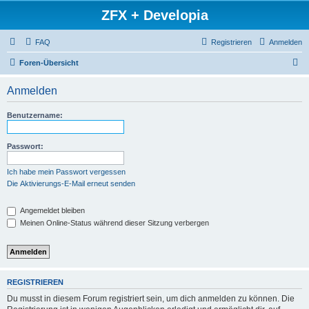
ZFX + Developia
FAQ
Registrieren
Anmelden
S
Foren-Übersicht
u
Anmelden
c
h
Benutzername:
e
Passwort:
Ich habe mein Passwort vergessen
Die Aktivierungs-E-Mail erneut senden
Angemeldet bleiben
Meinen Online-Status während dieser Sitzung verbergen
REGISTRIEREN
Du musst in diesem Forum registriert sein, um dich anmelden zu können. Die