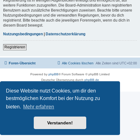
Registrierung ist in wenigen Augenblicken erledigt und ermöglicht dir, auf
weitere Funktionen zuzugreifen. Die Board-Administration kann registrierten
Benutzern auch zusätzliche Berechtigungen zuweisen. Beachte bitte unsere
Nutzungsbedingungen und die verwandten Regelungen, bevor du dich
registrierst. Bitte beachte auch die jeweiligen Forenregeln, wenn du dich in
diesem Board bewegst.
Nutzungsbedingungen
|
Datenschutzerklärung
Registrieren
Foren-Übersicht
Alle Cookies löschen
Alle Zeiten sind
UTC+02:00
Powered by
phpBB
® Forum Software © phpBB Limited
Deutsche Übersetzung durch
phpBB.de
Datenschutz
|
Nutzungsbedingungen
Diese Website nutzt Cookies, um dir den
bestmöglichen Komfort bei der Nutzung zu
bieten.
Mehr erfahren
Verstanden!