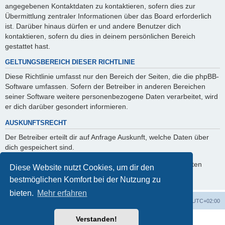
angegebenen Kontaktdaten zu kontaktieren, sofern dies zur
Übermittlung zentraler Informationen über das Board erforderlich
ist. Darüber hinaus dürfen er und andere Benutzer dich
kontaktieren, sofern du dies in deinem persönlichen Bereich
gestattet hast.
GELTUNGSBEREICH DIESER RICHTLINIE
Diese Richtlinie umfasst nur den Bereich der Seiten, die die phpBB-
Software umfassen. Sofern der Betreiber in anderen Bereichen
seiner Software weitere personenbezogene Daten verarbeitet, wird
er dich darüber gesondert informieren.
AUSKUNFTSRECHT
Der Betreiber erteilt dir auf Anfrage Auskunft, welche Daten über
dich gespeichert sind.
Du kannst jederzeit die Löschung bzw. Sperrung deiner Daten
Diese Website nutzt Cookies, um dir den
verlangen. Kontaktiere hierzu bitte den Betreiber.
bestmöglichen Komfort bei der Nutzung zu
bieten.
Mehr erfahren
Foren-Übersicht
Alle Cookies löschen
Alle Zeiten sind
UTC+02:00
Verstanden!
Powered by
phpBB
® Forum Software © phpBB Limited