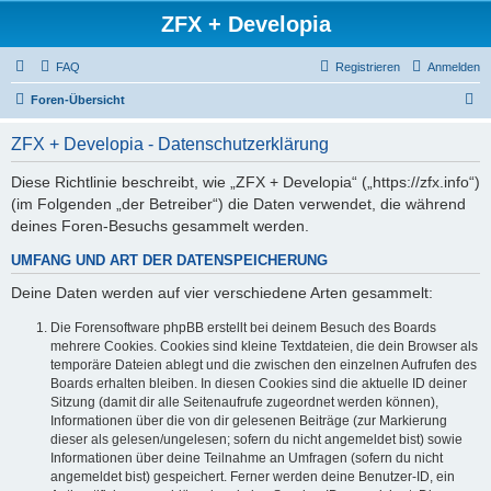
ZFX + Developia
FAQ
Registrieren
Anmelden
S
Foren-Übersicht
u
ZFX + Developia - Datenschutzerklärung
c
h
Diese Richtlinie beschreibt, wie „ZFX + Developia“ („https://zfx.info“)
(im Folgenden „der Betreiber“) die Daten verwendet, die während
e
deines Foren-Besuchs gesammelt werden.
UMFANG UND ART DER DATENSPEICHERUNG
Deine Daten werden auf vier verschiedene Arten gesammelt:
Die Forensoftware phpBB erstellt bei deinem Besuch des Boards
mehrere Cookies. Cookies sind kleine Textdateien, die dein Browser als
temporäre Dateien ablegt und die zwischen den einzelnen Aufrufen des
Boards erhalten bleiben. In diesen Cookies sind die aktuelle ID deiner
Sitzung (damit dir alle Seitenaufrufe zugeordnet werden können),
Informationen über die von dir gelesenen Beiträge (zur Markierung
dieser als gelesen/ungelesen; sofern du nicht angemeldet bist) sowie
Informationen über deine Teilnahme an Umfragen (sofern du nicht
angemeldet bist) gespeichert. Ferner werden deine Benutzer-ID, ein