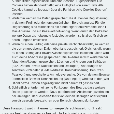
Authentifizierungsschlüssel und eine Session-ID gespeichert. Die
Cookies haben standardmäßig eine Gültigkeit von einem Jahr. Alle
Cookies kannst du jederzeit über die Funktion „Alle Cookies löschen“
löschen.
Weiterhin werden die Daten gespeichert, die du bei der Registrierung,
in deinem Profil oder deinem persönlichem Bereich angibst. Für die
Registrierung sind mindestens ein eindeutiger Benutzername, eine E-
Mail-Adresse und ein Passwort notwendig. Wenn durch den Betreiber
weitere Daten als notwendig festgelegt wurden, so ist dies für dich vor
deren Eingabe ersichtlich.
Wenn du einen Beitrag oder eine private Nachricht erstellst, so werden
die dort eingegebenen Daten ebenfalls gespeichert. Gleiches gilt, wenn
du einen Beitrag als Entwurf zwischenspeicherst. In diesen Fällen wird
auch deine IP-Adresse gespeichert. Die IP-Adresse wird weiterhin bei
folgenden Aktionen gespeichert: Löschen und Ändern von Beiträgen
(dazu zählen Private Nachrichten und Umfragen), Änderungen an
zentralen Profildaten (E-Mail-Adresse, Kontoaktivierung, Benutzer-
Passwort) und gescheiterte Anmeldeversuche. Die von deinem Browser
übermittelte Browser-Kennzeichnung (User Agent) wird nur in der „Wer
ist online?“-Funktion angezeigt und nicht dauerhaft gespeichert.
Schließlich erfordern einzelne Funktionen des Boards, dass weitere
Daten gespeichert werden. Dazu gehören dein Abstimmungsverhalten
bei Umfragen, der Gelesen-Status von deinen Beiträgen oder explizit
von dir gesetzte Lesezeichen oder Benachrichtigungsfunktionen.
Dein Passwort wird mit einer Einwege-Verschlüsselung (Hash)
gespeichert, so dass es sicher ist. Jedoch wird dir empfohlen,