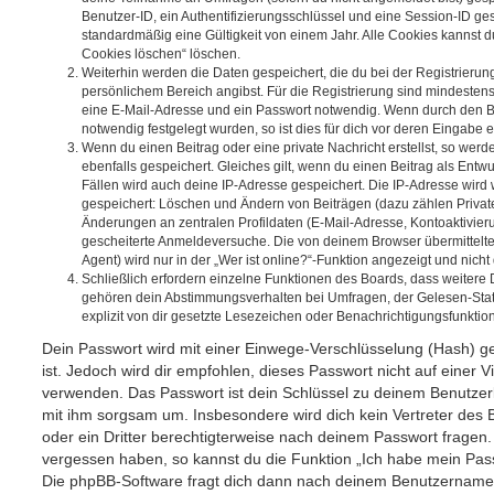
Benutzer-ID, ein Authentifizierungsschlüssel und eine Session-ID g
standardmäßig eine Gültigkeit von einem Jahr. Alle Cookies kannst du
Cookies löschen“ löschen.
Weiterhin werden die Daten gespeichert, die du bei der Registrierun
persönlichem Bereich angibst. Für die Registrierung sind mindesten
eine E-Mail-Adresse und ein Passwort notwendig. Wenn durch den Be
notwendig festgelegt wurden, so ist dies für dich vor deren Eingabe er
Wenn du einen Beitrag oder eine private Nachricht erstellst, so wer
ebenfalls gespeichert. Gleiches gilt, wenn du einen Beitrag als Entw
Fällen wird auch deine IP-Adresse gespeichert. Die IP-Adresse wird 
gespeichert: Löschen und Ändern von Beiträgen (dazu zählen Privat
Änderungen an zentralen Profildaten (E-Mail-Adresse, Kontoaktivier
gescheiterte Anmeldeversuche. Die von deinem Browser übermittel
Agent) wird nur in der „Wer ist online?“-Funktion angezeigt und nicht
Schließlich erfordern einzelne Funktionen des Boards, dass weitere
gehören dein Abstimmungsverhalten bei Umfragen, der Gelesen-Stat
explizit von dir gesetzte Lesezeichen oder Benachrichtigungsfunktio
Dein Passwort wird mit einer Einwege-Verschlüsselung (Hash) ge
ist. Jedoch wird dir empfohlen, dieses Passwort nicht auf einer 
verwenden. Das Passwort ist dein Schlüssel zu deinem Benutzer
mit ihm sorgsam um. Insbesondere wird dich kein Vertreter des 
oder ein Dritter berechtigterweise nach deinem Passwort fragen.
vergessen haben, so kannst du die Funktion „Ich habe mein Pas
Die phpBB-Software fragt dich dann nach deinem Benutzername