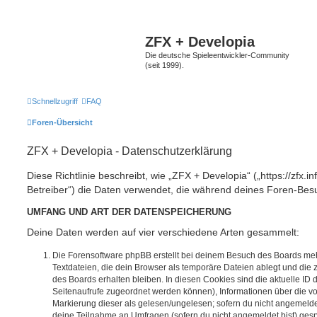
ZFX + Developia
Die deutsche Spieleentwickler-Community
(seit 1999).
Schnellzugriff
FAQ
Foren-Übersicht
ZFX + Developia - Datenschutzerklärung
Diese Richtlinie beschreibt, wie „ZFX + Developia“ („https://zfx.i
Betreiber“) die Daten verwendet, die während deines Foren-Be
UMFANG UND ART DER DATENSPEICHERUNG
Deine Daten werden auf vier verschiedene Arten gesammelt:
Die Forensoftware phpBB erstellt bei deinem Besuch des Boards meh
Textdateien, die dein Browser als temporäre Dateien ablegt und die
des Boards erhalten bleiben. In diesen Cookies sind die aktuelle ID d
Seitenaufrufe zugeordnet werden können), Informationen über die vo
Markierung dieser als gelesen/ungelesen; sofern du nicht angemeldet
deine Teilnahme an Umfragen (sofern du nicht angemeldet bist) ges