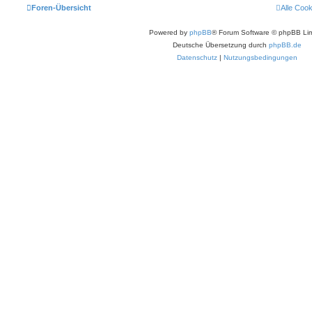
Foren-Übersicht
Alle Coo
Powered by
phpBB
® Forum Software © phpBB Lim
Deutsche Übersetzung durch
phpBB.de
Datenschutz
|
Nutzungsbedingungen