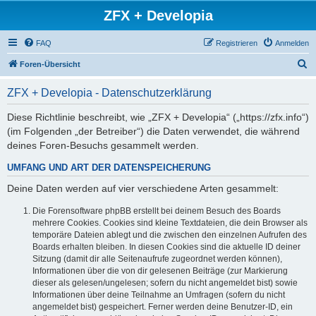
ZFX + Developia
FAQ
Registrieren
Anmelden
S
Foren-Übersicht
u
ZFX + Developia - Datenschutzerklärung
c
h
Diese Richtlinie beschreibt, wie „ZFX + Developia“ („https://zfx.info“)
(im Folgenden „der Betreiber“) die Daten verwendet, die während
e
deines Foren-Besuchs gesammelt werden.
UMFANG UND ART DER DATENSPEICHERUNG
Deine Daten werden auf vier verschiedene Arten gesammelt:
Die Forensoftware phpBB erstellt bei deinem Besuch des Boards
mehrere Cookies. Cookies sind kleine Textdateien, die dein Browser als
temporäre Dateien ablegt und die zwischen den einzelnen Aufrufen des
Boards erhalten bleiben. In diesen Cookies sind die aktuelle ID deiner
Sitzung (damit dir alle Seitenaufrufe zugeordnet werden können),
Informationen über die von dir gelesenen Beiträge (zur Markierung
dieser als gelesen/ungelesen; sofern du nicht angemeldet bist) sowie
Informationen über deine Teilnahme an Umfragen (sofern du nicht
angemeldet bist) gespeichert. Ferner werden deine Benutzer-ID, ein