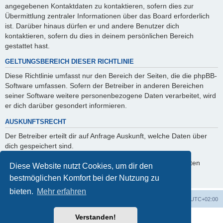
angegebenen Kontaktdaten zu kontaktieren, sofern dies zur
Übermittlung zentraler Informationen über das Board erforderlich
ist. Darüber hinaus dürfen er und andere Benutzer dich
kontaktieren, sofern du dies in deinem persönlichen Bereich
gestattet hast.
GELTUNGSBEREICH DIESER RICHTLINIE
Diese Richtlinie umfasst nur den Bereich der Seiten, die die phpBB-
Software umfassen. Sofern der Betreiber in anderen Bereichen
seiner Software weitere personenbezogene Daten verarbeitet, wird
er dich darüber gesondert informieren.
AUSKUNFTSRECHT
Der Betreiber erteilt dir auf Anfrage Auskunft, welche Daten über
dich gespeichert sind.
Du kannst jederzeit die Löschung bzw. Sperrung deiner Daten
Diese Website nutzt Cookies, um dir den
verlangen. Kontaktiere hierzu bitte den Betreiber.
bestmöglichen Komfort bei der Nutzung zu
bieten.
Mehr erfahren
Foren-Übersicht
Alle Cookies löschen
Alle Zeiten sind
UTC+02:00
Verstanden!
Powered by
phpBB
® Forum Software © phpBB Limited