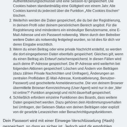
Authentifizierungsschlüssel und eine Session-ID gespeichert. Die
Cookies haben standardmäßig eine Gültigkeit von einem Jahr. Alle
Cookies kannst du jederzeit über die Funktion „Alle Cookies löschen“
löschen.
Weiterhin werden die Daten gespeichert, die du bei der Registrierung,
in deinem Profil oder deinem persönlichem Bereich angibst. Für die
Registrierung sind mindestens ein eindeutiger Benutzername, eine E-
Mail-Adresse und ein Passwort notwendig. Wenn durch den Betreiber
weitere Daten als notwendig festgelegt wurden, so ist dies für dich vor
deren Eingabe ersichtlich.
Wenn du einen Beitrag oder eine private Nachricht erstellst, so werden
die dort eingegebenen Daten ebenfalls gespeichert. Gleiches gilt, wenn
du einen Beitrag als Entwurf zwischenspeicherst. In diesen Fällen wird
auch deine IP-Adresse gespeichert. Die IP-Adresse wird weiterhin bei
folgenden Aktionen gespeichert: Löschen und Ändern von Beiträgen
(dazu zählen Private Nachrichten und Umfragen), Änderungen an
zentralen Profildaten (E-Mail-Adresse, Kontoaktivierung, Benutzer-
Passwort) und gescheiterte Anmeldeversuche. Die von deinem Browser
übermittelte Browser-Kennzeichnung (User Agent) wird nur in der „Wer
ist online?“-Funktion angezeigt und nicht dauerhaft gespeichert.
Schließlich erfordern einzelne Funktionen des Boards, dass weitere
Daten gespeichert werden. Dazu gehören dein Abstimmungsverhalten
bei Umfragen, der Gelesen-Status von deinen Beiträgen oder explizit
von dir gesetzte Lesezeichen oder Benachrichtigungsfunktionen.
Dein Passwort wird mit einer Einwege-Verschlüsselung (Hash)
gespeichert, so dass es sicher ist. Jedoch wird dir empfohlen,