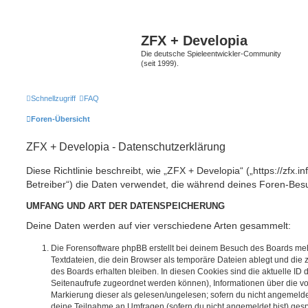
ZFX + Developia
Die deutsche Spieleentwickler-Community
(seit 1999).
Schnellzugriff
FAQ
Foren-Übersicht
ZFX + Developia - Datenschutzerklärung
Diese Richtlinie beschreibt, wie „ZFX + Developia“ („https://zfx.i
Betreiber“) die Daten verwendet, die während deines Foren-Be
UMFANG UND ART DER DATENSPEICHERUNG
Deine Daten werden auf vier verschiedene Arten gesammelt:
Die Forensoftware phpBB erstellt bei deinem Besuch des Boards meh
Textdateien, die dein Browser als temporäre Dateien ablegt und die
des Boards erhalten bleiben. In diesen Cookies sind die aktuelle ID d
Seitenaufrufe zugeordnet werden können), Informationen über die vo
Markierung dieser als gelesen/ungelesen; sofern du nicht angemeldet
deine Teilnahme an Umfragen (sofern du nicht angemeldet bist) ges