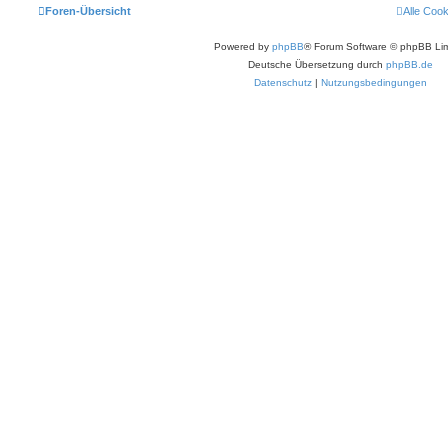
Foren-Übersicht
Alle Coo
Powered by
phpBB
® Forum Software © phpBB Lim
Deutsche Übersetzung durch
phpBB.de
Datenschutz
|
Nutzungsbedingungen