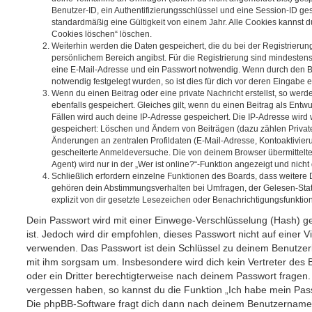
Benutzer-ID, ein Authentifizierungsschlüssel und eine Session-ID g
standardmäßig eine Gültigkeit von einem Jahr. Alle Cookies kannst du
Cookies löschen“ löschen.
Weiterhin werden die Daten gespeichert, die du bei der Registrierun
persönlichem Bereich angibst. Für die Registrierung sind mindesten
eine E-Mail-Adresse und ein Passwort notwendig. Wenn durch den Be
notwendig festgelegt wurden, so ist dies für dich vor deren Eingabe er
Wenn du einen Beitrag oder eine private Nachricht erstellst, so wer
ebenfalls gespeichert. Gleiches gilt, wenn du einen Beitrag als Entw
Fällen wird auch deine IP-Adresse gespeichert. Die IP-Adresse wird 
gespeichert: Löschen und Ändern von Beiträgen (dazu zählen Privat
Änderungen an zentralen Profildaten (E-Mail-Adresse, Kontoaktivier
gescheiterte Anmeldeversuche. Die von deinem Browser übermittel
Agent) wird nur in der „Wer ist online?“-Funktion angezeigt und nicht
Schließlich erfordern einzelne Funktionen des Boards, dass weitere
gehören dein Abstimmungsverhalten bei Umfragen, der Gelesen-Stat
explizit von dir gesetzte Lesezeichen oder Benachrichtigungsfunktio
Dein Passwort wird mit einer Einwege-Verschlüsselung (Hash) ge
ist. Jedoch wird dir empfohlen, dieses Passwort nicht auf einer 
verwenden. Das Passwort ist dein Schlüssel zu deinem Benutzer
mit ihm sorgsam um. Insbesondere wird dich kein Vertreter des 
oder ein Dritter berechtigterweise nach deinem Passwort fragen.
vergessen haben, so kannst du die Funktion „Ich habe mein Pas
Die phpBB-Software fragt dich dann nach deinem Benutzername