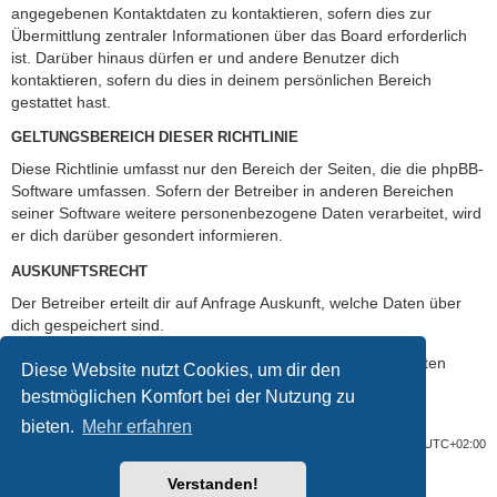
angegebenen Kontaktdaten zu kontaktieren, sofern dies zur
Übermittlung zentraler Informationen über das Board erforderlich
ist. Darüber hinaus dürfen er und andere Benutzer dich
kontaktieren, sofern du dies in deinem persönlichen Bereich
gestattet hast.
GELTUNGSBEREICH DIESER RICHTLINIE
Diese Richtlinie umfasst nur den Bereich der Seiten, die die phpBB-
Software umfassen. Sofern der Betreiber in anderen Bereichen
seiner Software weitere personenbezogene Daten verarbeitet, wird
er dich darüber gesondert informieren.
AUSKUNFTSRECHT
Der Betreiber erteilt dir auf Anfrage Auskunft, welche Daten über
dich gespeichert sind.
Du kannst jederzeit die Löschung bzw. Sperrung deiner Daten
Diese Website nutzt Cookies, um dir den
verlangen. Kontaktiere hierzu bitte den Betreiber.
bestmöglichen Komfort bei der Nutzung zu
bieten.
Mehr erfahren
Foren-Übersicht
Alle Cookies löschen
Alle Zeiten sind
UTC+02:00
Verstanden!
Powered by
phpBB
® Forum Software © phpBB Limited