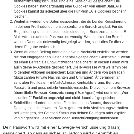
Authentifizierungsschlüssel und eine Session-ID gespeichert. Die
Cookies haben standardmäßig eine Gültigkeit von einem Jahr. Alle
Cookies kannst du jederzeit über die Funktion „Alle Cookies löschen“
löschen.
Weiterhin werden die Daten gespeichert, die du bei der Registrierung,
in deinem Profil oder deinem persönlichem Bereich angibst. Für die
Registrierung sind mindestens ein eindeutiger Benutzername, eine E-
Mail-Adresse und ein Passwort notwendig. Wenn durch den Betreiber
weitere Daten als notwendig festgelegt wurden, so ist dies für dich vor
deren Eingabe ersichtlich.
Wenn du einen Beitrag oder eine private Nachricht erstellst, so werden
die dort eingegebenen Daten ebenfalls gespeichert. Gleiches gilt, wenn
du einen Beitrag als Entwurf zwischenspeicherst. In diesen Fällen wird
auch deine IP-Adresse gespeichert. Die IP-Adresse wird weiterhin bei
folgenden Aktionen gespeichert: Löschen und Ändern von Beiträgen
(dazu zählen Private Nachrichten und Umfragen), Änderungen an
zentralen Profildaten (E-Mail-Adresse, Kontoaktivierung, Benutzer-
Passwort) und gescheiterte Anmeldeversuche. Die von deinem Browser
übermittelte Browser-Kennzeichnung (User Agent) wird nur in der „Wer
ist online?“-Funktion angezeigt und nicht dauerhaft gespeichert.
Schließlich erfordern einzelne Funktionen des Boards, dass weitere
Daten gespeichert werden. Dazu gehören dein Abstimmungsverhalten
bei Umfragen, der Gelesen-Status von deinen Beiträgen oder explizit
von dir gesetzte Lesezeichen oder Benachrichtigungsfunktionen.
Dein Passwort wird mit einer Einwege-Verschlüsselung (Hash)
gespeichert, so dass es sicher ist. Jedoch wird dir empfohlen,