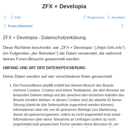
ZFX + Developia
FAQ
Registrieren
Anmelden
S
Foren-Übersicht
u
ZFX + Developia - Datenschutzerklärung
c
h
Diese Richtlinie beschreibt, wie „ZFX + Developia“ („https://zfx.info“)
(im Folgenden „der Betreiber“) die Daten verwendet, die während
e
deines Foren-Besuchs gesammelt werden.
UMFANG UND ART DER DATENSPEICHERUNG
Deine Daten werden auf vier verschiedene Arten gesammelt:
Die Forensoftware phpBB erstellt bei deinem Besuch des Boards
mehrere Cookies. Cookies sind kleine Textdateien, die dein Browser als
temporäre Dateien ablegt und die zwischen den einzelnen Aufrufen des
Boards erhalten bleiben. In diesen Cookies sind die aktuelle ID deiner
Sitzung (damit dir alle Seitenaufrufe zugeordnet werden können),
Informationen über die von dir gelesenen Beiträge (zur Markierung
dieser als gelesen/ungelesen; sofern du nicht angemeldet bist) sowie
Informationen über deine Teilnahme an Umfragen (sofern du nicht
angemeldet bist) gespeichert. Ferner werden deine Benutzer-ID, ein