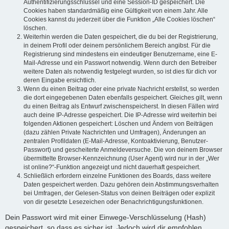
Authentifizierungsschlüssel und eine Session-ID gespeichert. Die
Cookies haben standardmäßig eine Gültigkeit von einem Jahr. Alle
Cookies kannst du jederzeit über die Funktion „Alle Cookies löschen“
löschen.
Weiterhin werden die Daten gespeichert, die du bei der Registrierung,
in deinem Profil oder deinem persönlichem Bereich angibst. Für die
Registrierung sind mindestens ein eindeutiger Benutzername, eine E-
Mail-Adresse und ein Passwort notwendig. Wenn durch den Betreiber
weitere Daten als notwendig festgelegt wurden, so ist dies für dich vor
deren Eingabe ersichtlich.
Wenn du einen Beitrag oder eine private Nachricht erstellst, so werden
die dort eingegebenen Daten ebenfalls gespeichert. Gleiches gilt, wenn
du einen Beitrag als Entwurf zwischenspeicherst. In diesen Fällen wird
auch deine IP-Adresse gespeichert. Die IP-Adresse wird weiterhin bei
folgenden Aktionen gespeichert: Löschen und Ändern von Beiträgen
(dazu zählen Private Nachrichten und Umfragen), Änderungen an
zentralen Profildaten (E-Mail-Adresse, Kontoaktivierung, Benutzer-
Passwort) und gescheiterte Anmeldeversuche. Die von deinem Browser
übermittelte Browser-Kennzeichnung (User Agent) wird nur in der „Wer
ist online?“-Funktion angezeigt und nicht dauerhaft gespeichert.
Schließlich erfordern einzelne Funktionen des Boards, dass weitere
Daten gespeichert werden. Dazu gehören dein Abstimmungsverhalten
bei Umfragen, der Gelesen-Status von deinen Beiträgen oder explizit
von dir gesetzte Lesezeichen oder Benachrichtigungsfunktionen.
Dein Passwort wird mit einer Einwege-Verschlüsselung (Hash)
gespeichert, so dass es sicher ist. Jedoch wird dir empfohlen,