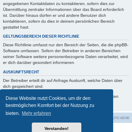
angegebenen Kontaktdaten zu kontaktieren, sofern dies zur
Übermittlung zentraler Informationen über das Board erforderlich
ist. Darüber hinaus dürfen er und andere Benutzer dich
kontaktieren, sofern du dies in deinem persönlichen Bereich
gestattet hast.
GELTUNGSBEREICH DIESER RICHTLINIE
Diese Richtlinie umfasst nur den Bereich der Seiten, die die phpBB-
Software umfassen. Sofern der Betreiber in anderen Bereichen
seiner Software weitere personenbezogene Daten verarbeitet, wird
er dich darüber gesondert informieren.
AUSKUNFTSRECHT
Der Betreiber erteilt dir auf Anfrage Auskunft, welche Daten über
dich gespeichert sind.
Du kannst jederzeit die Löschung bzw. Sperrung deiner Daten
Diese Website nutzt Cookies, um dir den
verlangen. Kontaktiere hierzu bitte den Betreiber.
bestmöglichen Komfort bei der Nutzung zu
bieten.
Mehr erfahren
Foren-Übersicht
Alle Cookies löschen
Alle Zeiten sind
UTC+02:00
Verstanden!
Powered by
phpBB
® Forum Software © phpBB Limited