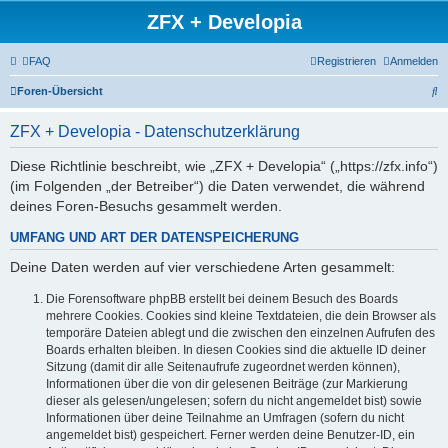
ZFX + Developia
FAQ
Registrieren
Anmelden
S
Foren-Übersicht
u
ZFX + Developia - Datenschutzerklärung
c
h
Diese Richtlinie beschreibt, wie „ZFX + Developia“ („https://zfx.info“)
(im Folgenden „der Betreiber“) die Daten verwendet, die während
e
deines Foren-Besuchs gesammelt werden.
UMFANG UND ART DER DATENSPEICHERUNG
Deine Daten werden auf vier verschiedene Arten gesammelt:
Die Forensoftware phpBB erstellt bei deinem Besuch des Boards
mehrere Cookies. Cookies sind kleine Textdateien, die dein Browser als
temporäre Dateien ablegt und die zwischen den einzelnen Aufrufen des
Boards erhalten bleiben. In diesen Cookies sind die aktuelle ID deiner
Sitzung (damit dir alle Seitenaufrufe zugeordnet werden können),
Informationen über die von dir gelesenen Beiträge (zur Markierung
dieser als gelesen/ungelesen; sofern du nicht angemeldet bist) sowie
Informationen über deine Teilnahme an Umfragen (sofern du nicht
angemeldet bist) gespeichert. Ferner werden deine Benutzer-ID, ein