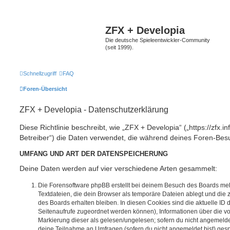
ZFX + Developia
Die deutsche Spieleentwickler-Community
(seit 1999).
Schnellzugriff
FAQ
Foren-Übersicht
ZFX + Developia - Datenschutzerklärung
Diese Richtlinie beschreibt, wie „ZFX + Developia“ („https://zfx.i
Betreiber“) die Daten verwendet, die während deines Foren-Be
UMFANG UND ART DER DATENSPEICHERUNG
Deine Daten werden auf vier verschiedene Arten gesammelt:
Die Forensoftware phpBB erstellt bei deinem Besuch des Boards meh
Textdateien, die dein Browser als temporäre Dateien ablegt und die
des Boards erhalten bleiben. In diesen Cookies sind die aktuelle ID d
Seitenaufrufe zugeordnet werden können), Informationen über die vo
Markierung dieser als gelesen/ungelesen; sofern du nicht angemeldet
deine Teilnahme an Umfragen (sofern du nicht angemeldet bist) ges