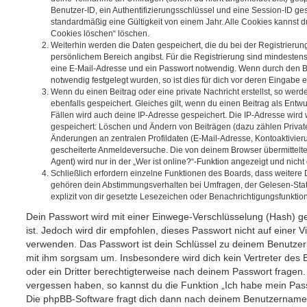
Benutzer-ID, ein Authentifizierungsschlüssel und eine Session-ID g
standardmäßig eine Gültigkeit von einem Jahr. Alle Cookies kannst du
Cookies löschen“ löschen.
Weiterhin werden die Daten gespeichert, die du bei der Registrierun
persönlichem Bereich angibst. Für die Registrierung sind mindesten
eine E-Mail-Adresse und ein Passwort notwendig. Wenn durch den Be
notwendig festgelegt wurden, so ist dies für dich vor deren Eingabe er
Wenn du einen Beitrag oder eine private Nachricht erstellst, so wer
ebenfalls gespeichert. Gleiches gilt, wenn du einen Beitrag als Entw
Fällen wird auch deine IP-Adresse gespeichert. Die IP-Adresse wird 
gespeichert: Löschen und Ändern von Beiträgen (dazu zählen Privat
Änderungen an zentralen Profildaten (E-Mail-Adresse, Kontoaktivier
gescheiterte Anmeldeversuche. Die von deinem Browser übermittel
Agent) wird nur in der „Wer ist online?“-Funktion angezeigt und nicht
Schließlich erfordern einzelne Funktionen des Boards, dass weitere
gehören dein Abstimmungsverhalten bei Umfragen, der Gelesen-Stat
explizit von dir gesetzte Lesezeichen oder Benachrichtigungsfunktio
Dein Passwort wird mit einer Einwege-Verschlüsselung (Hash) ge
ist. Jedoch wird dir empfohlen, dieses Passwort nicht auf einer 
verwenden. Das Passwort ist dein Schlüssel zu deinem Benutzer
mit ihm sorgsam um. Insbesondere wird dich kein Vertreter des 
oder ein Dritter berechtigterweise nach deinem Passwort fragen.
vergessen haben, so kannst du die Funktion „Ich habe mein Pas
Die phpBB-Software fragt dich dann nach deinem Benutzername