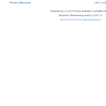
Foren-Übersicht
Alle Coo
Powered by
phpBB
® Forum Software © phpBB Lim
Deutsche Übersetzung durch
phpBB.de
Datenschutz
|
Nutzungsbedingungen