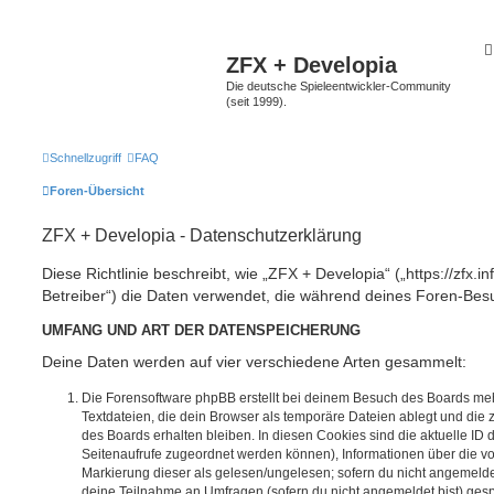
ZFX + Developia
Die deutsche Spieleentwickler-Community
(seit 1999).
Schnellzugriff
FAQ
Foren-Übersicht
ZFX + Developia - Datenschutzerklärung
Diese Richtlinie beschreibt, wie „ZFX + Developia“ („https://zfx.i
Betreiber“) die Daten verwendet, die während deines Foren-Be
UMFANG UND ART DER DATENSPEICHERUNG
Deine Daten werden auf vier verschiedene Arten gesammelt:
Die Forensoftware phpBB erstellt bei deinem Besuch des Boards meh
Textdateien, die dein Browser als temporäre Dateien ablegt und die
des Boards erhalten bleiben. In diesen Cookies sind die aktuelle ID d
Seitenaufrufe zugeordnet werden können), Informationen über die vo
Markierung dieser als gelesen/ungelesen; sofern du nicht angemeldet
deine Teilnahme an Umfragen (sofern du nicht angemeldet bist) ges