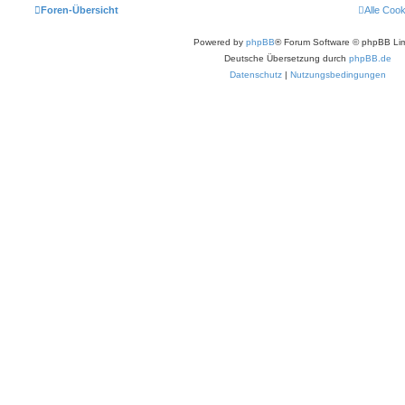
Foren-Übersicht
Alle Coo
Powered by
phpBB
® Forum Software © phpBB Lim
Deutsche Übersetzung durch
phpBB.de
Datenschutz
|
Nutzungsbedingungen