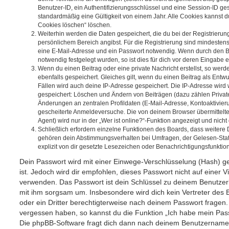
Benutzer-ID, ein Authentifizierungsschlüssel und eine Session-ID g
standardmäßig eine Gültigkeit von einem Jahr. Alle Cookies kannst du
Cookies löschen“ löschen.
Weiterhin werden die Daten gespeichert, die du bei der Registrierun
persönlichem Bereich angibst. Für die Registrierung sind mindesten
eine E-Mail-Adresse und ein Passwort notwendig. Wenn durch den Be
notwendig festgelegt wurden, so ist dies für dich vor deren Eingabe er
Wenn du einen Beitrag oder eine private Nachricht erstellst, so wer
ebenfalls gespeichert. Gleiches gilt, wenn du einen Beitrag als Entw
Fällen wird auch deine IP-Adresse gespeichert. Die IP-Adresse wird 
gespeichert: Löschen und Ändern von Beiträgen (dazu zählen Privat
Änderungen an zentralen Profildaten (E-Mail-Adresse, Kontoaktivier
gescheiterte Anmeldeversuche. Die von deinem Browser übermittel
Agent) wird nur in der „Wer ist online?“-Funktion angezeigt und nicht
Schließlich erfordern einzelne Funktionen des Boards, dass weitere
gehören dein Abstimmungsverhalten bei Umfragen, der Gelesen-Stat
explizit von dir gesetzte Lesezeichen oder Benachrichtigungsfunktio
Dein Passwort wird mit einer Einwege-Verschlüsselung (Hash) ge
ist. Jedoch wird dir empfohlen, dieses Passwort nicht auf einer 
verwenden. Das Passwort ist dein Schlüssel zu deinem Benutzer
mit ihm sorgsam um. Insbesondere wird dich kein Vertreter des 
oder ein Dritter berechtigterweise nach deinem Passwort fragen.
vergessen haben, so kannst du die Funktion „Ich habe mein Pas
Die phpBB-Software fragt dich dann nach deinem Benutzername