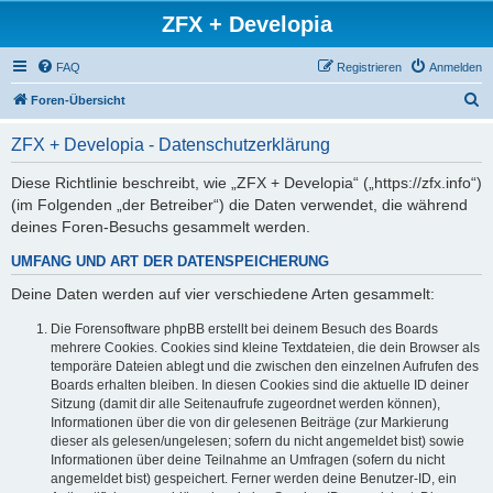
ZFX + Developia
FAQ
Registrieren
Anmelden
S
Foren-Übersicht
u
ZFX + Developia - Datenschutzerklärung
c
h
Diese Richtlinie beschreibt, wie „ZFX + Developia“ („https://zfx.info“)
(im Folgenden „der Betreiber“) die Daten verwendet, die während
e
deines Foren-Besuchs gesammelt werden.
UMFANG UND ART DER DATENSPEICHERUNG
Deine Daten werden auf vier verschiedene Arten gesammelt:
Die Forensoftware phpBB erstellt bei deinem Besuch des Boards
mehrere Cookies. Cookies sind kleine Textdateien, die dein Browser als
temporäre Dateien ablegt und die zwischen den einzelnen Aufrufen des
Boards erhalten bleiben. In diesen Cookies sind die aktuelle ID deiner
Sitzung (damit dir alle Seitenaufrufe zugeordnet werden können),
Informationen über die von dir gelesenen Beiträge (zur Markierung
dieser als gelesen/ungelesen; sofern du nicht angemeldet bist) sowie
Informationen über deine Teilnahme an Umfragen (sofern du nicht
angemeldet bist) gespeichert. Ferner werden deine Benutzer-ID, ein