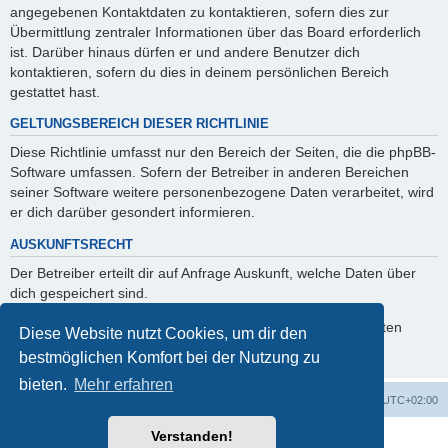
angegebenen Kontaktdaten zu kontaktieren, sofern dies zur
Übermittlung zentraler Informationen über das Board erforderlich
ist. Darüber hinaus dürfen er und andere Benutzer dich
kontaktieren, sofern du dies in deinem persönlichen Bereich
gestattet hast.
GELTUNGSBEREICH DIESER RICHTLINIE
Diese Richtlinie umfasst nur den Bereich der Seiten, die die phpBB-
Software umfassen. Sofern der Betreiber in anderen Bereichen
seiner Software weitere personenbezogene Daten verarbeitet, wird
er dich darüber gesondert informieren.
AUSKUNFTSRECHT
Der Betreiber erteilt dir auf Anfrage Auskunft, welche Daten über
dich gespeichert sind.
Du kannst jederzeit die Löschung bzw. Sperrung deiner Daten
Diese Website nutzt Cookies, um dir den
verlangen. Kontaktiere hierzu bitte den Betreiber.
bestmöglichen Komfort bei der Nutzung zu
bieten.
Mehr erfahren
Foren-Übersicht
Alle Cookies löschen
Alle Zeiten sind
UTC+02:00
Verstanden!
Powered by
phpBB
® Forum Software © phpBB Limited