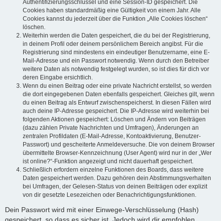
Authentifizierungsschlüssel und eine Session-ID gespeichert. Die
Cookies haben standardmäßig eine Gültigkeit von einem Jahr. Alle
Cookies kannst du jederzeit über die Funktion „Alle Cookies löschen“
löschen.
Weiterhin werden die Daten gespeichert, die du bei der Registrierung,
in deinem Profil oder deinem persönlichem Bereich angibst. Für die
Registrierung sind mindestens ein eindeutiger Benutzername, eine E-
Mail-Adresse und ein Passwort notwendig. Wenn durch den Betreiber
weitere Daten als notwendig festgelegt wurden, so ist dies für dich vor
deren Eingabe ersichtlich.
Wenn du einen Beitrag oder eine private Nachricht erstellst, so werden
die dort eingegebenen Daten ebenfalls gespeichert. Gleiches gilt, wenn
du einen Beitrag als Entwurf zwischenspeicherst. In diesen Fällen wird
auch deine IP-Adresse gespeichert. Die IP-Adresse wird weiterhin bei
folgenden Aktionen gespeichert: Löschen und Ändern von Beiträgen
(dazu zählen Private Nachrichten und Umfragen), Änderungen an
zentralen Profildaten (E-Mail-Adresse, Kontoaktivierung, Benutzer-
Passwort) und gescheiterte Anmeldeversuche. Die von deinem Browser
übermittelte Browser-Kennzeichnung (User Agent) wird nur in der „Wer
ist online?“-Funktion angezeigt und nicht dauerhaft gespeichert.
Schließlich erfordern einzelne Funktionen des Boards, dass weitere
Daten gespeichert werden. Dazu gehören dein Abstimmungsverhalten
bei Umfragen, der Gelesen-Status von deinen Beiträgen oder explizit
von dir gesetzte Lesezeichen oder Benachrichtigungsfunktionen.
Dein Passwort wird mit einer Einwege-Verschlüsselung (Hash)
gespeichert, so dass es sicher ist. Jedoch wird dir empfohlen,