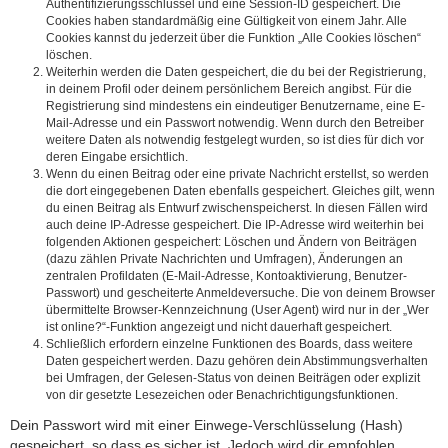
Authentifizierungsschlüssel und eine Session-ID gespeichert. Die
Cookies haben standardmäßig eine Gültigkeit von einem Jahr. Alle
Cookies kannst du jederzeit über die Funktion „Alle Cookies löschen“
löschen.
Weiterhin werden die Daten gespeichert, die du bei der Registrierung,
in deinem Profil oder deinem persönlichem Bereich angibst. Für die
Registrierung sind mindestens ein eindeutiger Benutzername, eine E-
Mail-Adresse und ein Passwort notwendig. Wenn durch den Betreiber
weitere Daten als notwendig festgelegt wurden, so ist dies für dich vor
deren Eingabe ersichtlich.
Wenn du einen Beitrag oder eine private Nachricht erstellst, so werden
die dort eingegebenen Daten ebenfalls gespeichert. Gleiches gilt, wenn
du einen Beitrag als Entwurf zwischenspeicherst. In diesen Fällen wird
auch deine IP-Adresse gespeichert. Die IP-Adresse wird weiterhin bei
folgenden Aktionen gespeichert: Löschen und Ändern von Beiträgen
(dazu zählen Private Nachrichten und Umfragen), Änderungen an
zentralen Profildaten (E-Mail-Adresse, Kontoaktivierung, Benutzer-
Passwort) und gescheiterte Anmeldeversuche. Die von deinem Browser
übermittelte Browser-Kennzeichnung (User Agent) wird nur in der „Wer
ist online?“-Funktion angezeigt und nicht dauerhaft gespeichert.
Schließlich erfordern einzelne Funktionen des Boards, dass weitere
Daten gespeichert werden. Dazu gehören dein Abstimmungsverhalten
bei Umfragen, der Gelesen-Status von deinen Beiträgen oder explizit
von dir gesetzte Lesezeichen oder Benachrichtigungsfunktionen.
Dein Passwort wird mit einer Einwege-Verschlüsselung (Hash)
gespeichert, so dass es sicher ist. Jedoch wird dir empfohlen,