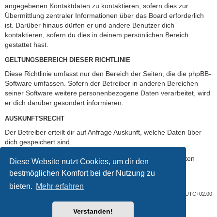
angegebenen Kontaktdaten zu kontaktieren, sofern dies zur
Übermittlung zentraler Informationen über das Board erforderlich
ist. Darüber hinaus dürfen er und andere Benutzer dich
kontaktieren, sofern du dies in deinem persönlichen Bereich
gestattet hast.
GELTUNGSBEREICH DIESER RICHTLINIE
Diese Richtlinie umfasst nur den Bereich der Seiten, die die phpBB-
Software umfassen. Sofern der Betreiber in anderen Bereichen
seiner Software weitere personenbezogene Daten verarbeitet, wird
er dich darüber gesondert informieren.
AUSKUNFTSRECHT
Der Betreiber erteilt dir auf Anfrage Auskunft, welche Daten über
dich gespeichert sind.
Du kannst jederzeit die Löschung bzw. Sperrung deiner Daten
Diese Website nutzt Cookies, um dir den
verlangen. Kontaktiere hierzu bitte den Betreiber.
bestmöglichen Komfort bei der Nutzung zu
bieten.
Mehr erfahren
Foren-Übersicht
Alle Cookies löschen
Alle Zeiten sind
UTC+02:00
Verstanden!
Powered by
phpBB
® Forum Software © phpBB Limited