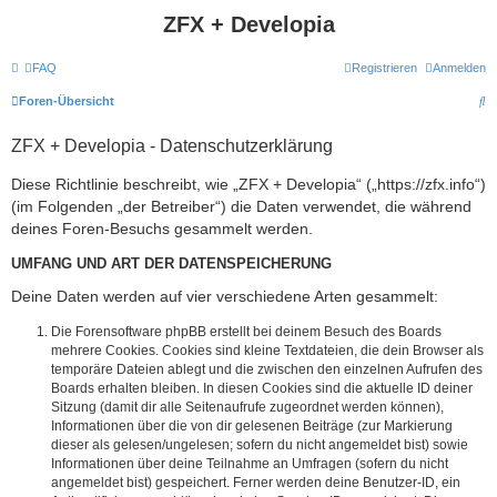
ZFX + Developia
FAQ
Registrieren
Anmelden
S
Foren-Übersicht
u
ZFX + Developia - Datenschutzerklärung
c
h
Diese Richtlinie beschreibt, wie „ZFX + Developia“ („https://zfx.info“)
(im Folgenden „der Betreiber“) die Daten verwendet, die während
e
deines Foren-Besuchs gesammelt werden.
UMFANG UND ART DER DATENSPEICHERUNG
Deine Daten werden auf vier verschiedene Arten gesammelt:
Die Forensoftware phpBB erstellt bei deinem Besuch des Boards
mehrere Cookies. Cookies sind kleine Textdateien, die dein Browser als
temporäre Dateien ablegt und die zwischen den einzelnen Aufrufen des
Boards erhalten bleiben. In diesen Cookies sind die aktuelle ID deiner
Sitzung (damit dir alle Seitenaufrufe zugeordnet werden können),
Informationen über die von dir gelesenen Beiträge (zur Markierung
dieser als gelesen/ungelesen; sofern du nicht angemeldet bist) sowie
Informationen über deine Teilnahme an Umfragen (sofern du nicht
angemeldet bist) gespeichert. Ferner werden deine Benutzer-ID, ein