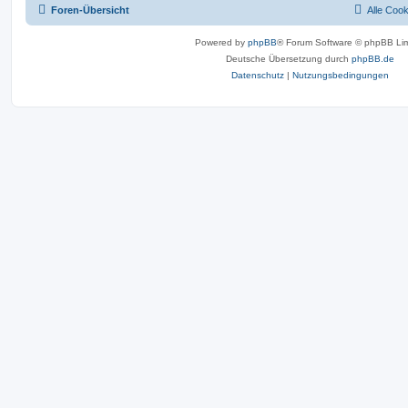
Foren-Übersicht
Alle Coo
Powered by
phpBB
® Forum Software © phpBB Lim
Deutsche Übersetzung durch
phpBB.de
Datenschutz
|
Nutzungsbedingungen