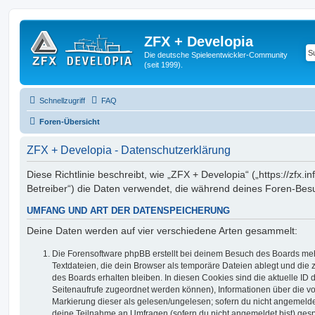
ZFX + Developia
Die deutsche Spieleentwickler-Community
(seit 1999).
Schnellzugriff
FAQ
Foren-Übersicht
ZFX + Developia - Datenschutzerklärung
Diese Richtlinie beschreibt, wie „ZFX + Developia“ („https://zfx.i
Betreiber“) die Daten verwendet, die während deines Foren-Be
UMFANG UND ART DER DATENSPEICHERUNG
Deine Daten werden auf vier verschiedene Arten gesammelt:
Die Forensoftware phpBB erstellt bei deinem Besuch des Boards meh
Textdateien, die dein Browser als temporäre Dateien ablegt und die
des Boards erhalten bleiben. In diesen Cookies sind die aktuelle ID d
Seitenaufrufe zugeordnet werden können), Informationen über die vo
Markierung dieser als gelesen/ungelesen; sofern du nicht angemeldet
deine Teilnahme an Umfragen (sofern du nicht angemeldet bist) ges