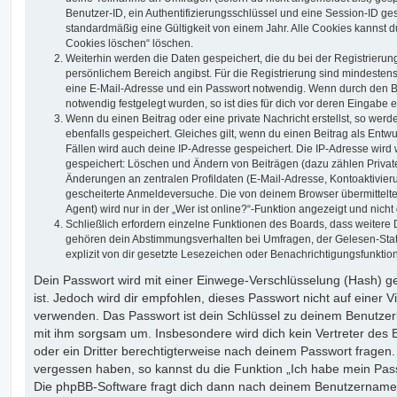
Benutzer-ID, ein Authentifizierungsschlüssel und eine Session-ID g
standardmäßig eine Gültigkeit von einem Jahr. Alle Cookies kannst du
Cookies löschen“ löschen.
Weiterhin werden die Daten gespeichert, die du bei der Registrierun
persönlichem Bereich angibst. Für die Registrierung sind mindesten
eine E-Mail-Adresse und ein Passwort notwendig. Wenn durch den Be
notwendig festgelegt wurden, so ist dies für dich vor deren Eingabe er
Wenn du einen Beitrag oder eine private Nachricht erstellst, so wer
ebenfalls gespeichert. Gleiches gilt, wenn du einen Beitrag als Entw
Fällen wird auch deine IP-Adresse gespeichert. Die IP-Adresse wird 
gespeichert: Löschen und Ändern von Beiträgen (dazu zählen Privat
Änderungen an zentralen Profildaten (E-Mail-Adresse, Kontoaktivier
gescheiterte Anmeldeversuche. Die von deinem Browser übermittel
Agent) wird nur in der „Wer ist online?“-Funktion angezeigt und nicht
Schließlich erfordern einzelne Funktionen des Boards, dass weitere
gehören dein Abstimmungsverhalten bei Umfragen, der Gelesen-Stat
explizit von dir gesetzte Lesezeichen oder Benachrichtigungsfunktio
Dein Passwort wird mit einer Einwege-Verschlüsselung (Hash) ge
ist. Jedoch wird dir empfohlen, dieses Passwort nicht auf einer 
verwenden. Das Passwort ist dein Schlüssel zu deinem Benutzer
mit ihm sorgsam um. Insbesondere wird dich kein Vertreter des 
oder ein Dritter berechtigterweise nach deinem Passwort fragen.
vergessen haben, so kannst du die Funktion „Ich habe mein Pas
Die phpBB-Software fragt dich dann nach deinem Benutzername