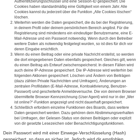
Authentifizierungsschlüssel und eine Session-ID gespeichert. Die
Cookies haben standardmäßig eine Gültigkeit von einem Jahr. Alle
Cookies kannst du jederzeit über die Funktion „Alle Cookies löschen“
löschen.
Weiterhin werden die Daten gespeichert, die du bei der Registrierung,
in deinem Profil oder deinem persönlichem Bereich angibst. Für die
Registrierung sind mindestens ein eindeutiger Benutzername, eine E-
Mail-Adresse und ein Passwort notwendig. Wenn durch den Betreiber
weitere Daten als notwendig festgelegt wurden, so ist dies für dich vor
deren Eingabe ersichtlich.
Wenn du einen Beitrag oder eine private Nachricht erstellst, so werden
die dort eingegebenen Daten ebenfalls gespeichert. Gleiches gilt, wenn
du einen Beitrag als Entwurf zwischenspeicherst. In diesen Fällen wird
auch deine IP-Adresse gespeichert. Die IP-Adresse wird weiterhin bei
folgenden Aktionen gespeichert: Löschen und Ändern von Beiträgen
(dazu zählen Private Nachrichten und Umfragen), Änderungen an
zentralen Profildaten (E-Mail-Adresse, Kontoaktivierung, Benutzer-
Passwort) und gescheiterte Anmeldeversuche. Die von deinem Browser
übermittelte Browser-Kennzeichnung (User Agent) wird nur in der „Wer
ist online?“-Funktion angezeigt und nicht dauerhaft gespeichert.
Schließlich erfordern einzelne Funktionen des Boards, dass weitere
Daten gespeichert werden. Dazu gehören dein Abstimmungsverhalten
bei Umfragen, der Gelesen-Status von deinen Beiträgen oder explizit
von dir gesetzte Lesezeichen oder Benachrichtigungsfunktionen.
Dein Passwort wird mit einer Einwege-Verschlüsselung (Hash)
gespeichert, so dass es sicher ist. Jedoch wird dir empfohlen,