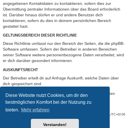
angegebenen Kontaktdaten zu kontaktieren, sofern dies zur
Übermittlung zentraler Informationen über das Board erforderlich
ist. Darüber hinaus dürfen er und andere Benutzer dich
kontaktieren, sofern du dies in deinem persönlichen Bereich
gestattet hast.
GELTUNGSBEREICH DIESER RICHTLINIE
Diese Richtlinie umfasst nur den Bereich der Seiten, die die phpBB-
Software umfassen. Sofern der Betreiber in anderen Bereichen
seiner Software weitere personenbezogene Daten verarbeitet, wird
er dich darüber gesondert informieren.
AUSKUNFTSRECHT
Der Betreiber erteilt dir auf Anfrage Auskunft, welche Daten über
dich gespeichert sind.
Du kannst jederzeit die Löschung bzw. Sperrung deiner Daten
Diese Website nutzt Cookies, um dir den
verlangen. Kontaktiere hierzu bitte den Betreiber.
bestmöglichen Komfort bei der Nutzung zu
bieten.
Mehr erfahren
Foren-Übersicht
Alle Cookies löschen
Alle Zeiten sind
UTC+02:00
Verstanden!
Powered by
phpBB
® Forum Software © phpBB Limited