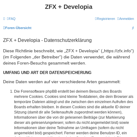
ZFX + Developia
FAQ
Registrieren
Anmelden
S
Foren-Übersicht
u
ZFX + Developia - Datenschutzerklärung
c
h
Diese Richtlinie beschreibt, wie „ZFX + Developia“ („https://zfx.info“)
(im Folgenden „der Betreiber“) die Daten verwendet, die während
e
deines Foren-Besuchs gesammelt werden.
UMFANG UND ART DER DATENSPEICHERUNG
Deine Daten werden auf vier verschiedene Arten gesammelt:
Die Forensoftware phpBB erstellt bei deinem Besuch des Boards
mehrere Cookies. Cookies sind kleine Textdateien, die dein Browser als
temporäre Dateien ablegt und die zwischen den einzelnen Aufrufen des
Boards erhalten bleiben. In diesen Cookies sind die aktuelle ID deiner
Sitzung (damit dir alle Seitenaufrufe zugeordnet werden können),
Informationen über die von dir gelesenen Beiträge (zur Markierung
dieser als gelesen/ungelesen; sofern du nicht angemeldet bist) sowie
Informationen über deine Teilnahme an Umfragen (sofern du nicht
angemeldet bist) gespeichert. Ferner werden deine Benutzer-ID, ein