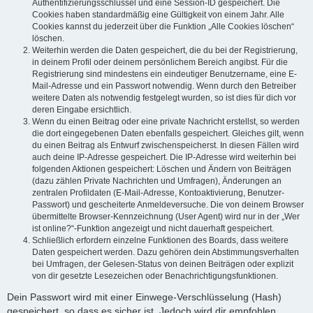
Authentifizierungsschlüssel und eine Session-ID gespeichert. Die
Cookies haben standardmäßig eine Gültigkeit von einem Jahr. Alle
Cookies kannst du jederzeit über die Funktion „Alle Cookies löschen“
löschen.
Weiterhin werden die Daten gespeichert, die du bei der Registrierung,
in deinem Profil oder deinem persönlichem Bereich angibst. Für die
Registrierung sind mindestens ein eindeutiger Benutzername, eine E-
Mail-Adresse und ein Passwort notwendig. Wenn durch den Betreiber
weitere Daten als notwendig festgelegt wurden, so ist dies für dich vor
deren Eingabe ersichtlich.
Wenn du einen Beitrag oder eine private Nachricht erstellst, so werden
die dort eingegebenen Daten ebenfalls gespeichert. Gleiches gilt, wenn
du einen Beitrag als Entwurf zwischenspeicherst. In diesen Fällen wird
auch deine IP-Adresse gespeichert. Die IP-Adresse wird weiterhin bei
folgenden Aktionen gespeichert: Löschen und Ändern von Beiträgen
(dazu zählen Private Nachrichten und Umfragen), Änderungen an
zentralen Profildaten (E-Mail-Adresse, Kontoaktivierung, Benutzer-
Passwort) und gescheiterte Anmeldeversuche. Die von deinem Browser
übermittelte Browser-Kennzeichnung (User Agent) wird nur in der „Wer
ist online?“-Funktion angezeigt und nicht dauerhaft gespeichert.
Schließlich erfordern einzelne Funktionen des Boards, dass weitere
Daten gespeichert werden. Dazu gehören dein Abstimmungsverhalten
bei Umfragen, der Gelesen-Status von deinen Beiträgen oder explizit
von dir gesetzte Lesezeichen oder Benachrichtigungsfunktionen.
Dein Passwort wird mit einer Einwege-Verschlüsselung (Hash)
gespeichert, so dass es sicher ist. Jedoch wird dir empfohlen,