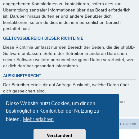
angegebenen Kontaktdaten zu kontaktieren, sofern dies zur
Übermittlung zentraler Informationen über das Board erforderlich
ist. Darüber hinaus dürfen er und andere Benutzer dich
kontaktieren, sofern du dies in deinem persönlichen Bereich
gestattet hast.
GELTUNGSBEREICH DIESER RICHTLINIE
Diese Richtlinie umfasst nur den Bereich der Seiten, die die phpBB-
Software umfassen. Sofern der Betreiber in anderen Bereichen
seiner Software weitere personenbezogene Daten verarbeitet, wird
er dich darüber gesondert informieren.
AUSKUNFTSRECHT
Der Betreiber erteilt dir auf Anfrage Auskunft, welche Daten über
dich gespeichert sind.
Du kannst jederzeit die Löschung bzw. Sperrung deiner Daten
Diese Website nutzt Cookies, um dir den
verlangen. Kontaktiere hierzu bitte den Betreiber.
bestmöglichen Komfort bei der Nutzung zu
bieten.
Mehr erfahren
Foren-Übersicht
Alle Cookies löschen
Alle Zeiten sind
UTC+02:00
Verstanden!
Powered by
phpBB
® Forum Software © phpBB Limited