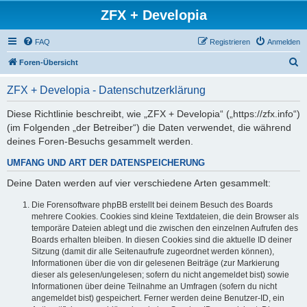
ZFX + Developia
FAQ
Registrieren
Anmelden
S
Foren-Übersicht
u
ZFX + Developia - Datenschutzerklärung
c
h
Diese Richtlinie beschreibt, wie „ZFX + Developia“ („https://zfx.info“)
(im Folgenden „der Betreiber“) die Daten verwendet, die während
e
deines Foren-Besuchs gesammelt werden.
UMFANG UND ART DER DATENSPEICHERUNG
Deine Daten werden auf vier verschiedene Arten gesammelt:
Die Forensoftware phpBB erstellt bei deinem Besuch des Boards
mehrere Cookies. Cookies sind kleine Textdateien, die dein Browser als
temporäre Dateien ablegt und die zwischen den einzelnen Aufrufen des
Boards erhalten bleiben. In diesen Cookies sind die aktuelle ID deiner
Sitzung (damit dir alle Seitenaufrufe zugeordnet werden können),
Informationen über die von dir gelesenen Beiträge (zur Markierung
dieser als gelesen/ungelesen; sofern du nicht angemeldet bist) sowie
Informationen über deine Teilnahme an Umfragen (sofern du nicht
angemeldet bist) gespeichert. Ferner werden deine Benutzer-ID, ein