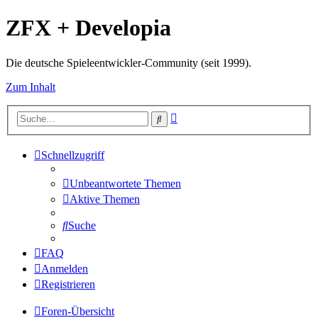
ZFX + Developia
Die deutsche Spieleentwickler-Community (seit 1999).
Zum Inhalt
Erweiterte
Suche
Suche
Schnellzugriff
Unbeantwortete Themen
Aktive Themen
Suche
FAQ
Anmelden
Registrieren
Foren-Übersicht