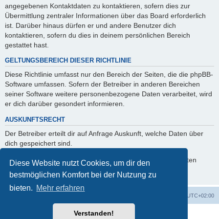
angegebenen Kontaktdaten zu kontaktieren, sofern dies zur
Übermittlung zentraler Informationen über das Board erforderlich
ist. Darüber hinaus dürfen er und andere Benutzer dich
kontaktieren, sofern du dies in deinem persönlichen Bereich
gestattet hast.
GELTUNGSBEREICH DIESER RICHTLINIE
Diese Richtlinie umfasst nur den Bereich der Seiten, die die phpBB-
Software umfassen. Sofern der Betreiber in anderen Bereichen
seiner Software weitere personenbezogene Daten verarbeitet, wird
er dich darüber gesondert informieren.
AUSKUNFTSRECHT
Der Betreiber erteilt dir auf Anfrage Auskunft, welche Daten über
dich gespeichert sind.
Du kannst jederzeit die Löschung bzw. Sperrung deiner Daten
Diese Website nutzt Cookies, um dir den
verlangen. Kontaktiere hierzu bitte den Betreiber.
bestmöglichen Komfort bei der Nutzung zu
bieten.
Mehr erfahren
Foren-Übersicht
Alle Cookies löschen
Alle Zeiten sind
UTC+02:00
Verstanden!
Powered by
phpBB
® Forum Software © phpBB Limited