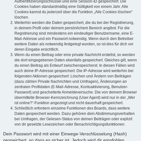
Authentifizierungsschlüssel und eine Session-ID gespeichert. Die
Cookies haben standardmäßig eine Gültigkeit von einem Jahr. Alle
Cookies kannst du jederzeit über die Funktion „Alle Cookies löschen“
löschen.
Weiterhin werden die Daten gespeichert, die du bei der Registrierung,
in deinem Profil oder deinem persönlichem Bereich angibst. Für die
Registrierung sind mindestens ein eindeutiger Benutzername, eine E-
Mail-Adresse und ein Passwort notwendig. Wenn durch den Betreiber
weitere Daten als notwendig festgelegt wurden, so ist dies für dich vor
deren Eingabe ersichtlich.
Wenn du einen Beitrag oder eine private Nachricht erstellst, so werden
die dort eingegebenen Daten ebenfalls gespeichert. Gleiches gilt, wenn
du einen Beitrag als Entwurf zwischenspeicherst. In diesen Fällen wird
auch deine IP-Adresse gespeichert. Die IP-Adresse wird weiterhin bei
folgenden Aktionen gespeichert: Löschen und Ändern von Beiträgen
(dazu zählen Private Nachrichten und Umfragen), Änderungen an
zentralen Profildaten (E-Mail-Adresse, Kontoaktivierung, Benutzer-
Passwort) und gescheiterte Anmeldeversuche. Die von deinem Browser
übermittelte Browser-Kennzeichnung (User Agent) wird nur in der „Wer
ist online?“-Funktion angezeigt und nicht dauerhaft gespeichert.
Schließlich erfordern einzelne Funktionen des Boards, dass weitere
Daten gespeichert werden. Dazu gehören dein Abstimmungsverhalten
bei Umfragen, der Gelesen-Status von deinen Beiträgen oder explizit
von dir gesetzte Lesezeichen oder Benachrichtigungsfunktionen.
Dein Passwort wird mit einer Einwege-Verschlüsselung (Hash)
gespeichert, so dass es sicher ist. Jedoch wird dir empfohlen,