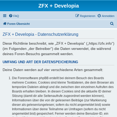
ZFX + Developia
FAQ
Registrieren
Anmelden
S
Foren-Übersicht
u
ZFX + Developia - Datenschutzerklärung
c
h
Diese Richtlinie beschreibt, wie „ZFX + Developia“ („https://zfx.info“)
(im Folgenden „der Betreiber“) die Daten verwendet, die während
e
deines Foren-Besuchs gesammelt werden.
UMFANG UND ART DER DATENSPEICHERUNG
Deine Daten werden auf vier verschiedene Arten gesammelt:
Die Forensoftware phpBB erstellt bei deinem Besuch des Boards
mehrere Cookies. Cookies sind kleine Textdateien, die dein Browser als
temporäre Dateien ablegt und die zwischen den einzelnen Aufrufen des
Boards erhalten bleiben. In diesen Cookies sind die aktuelle ID deiner
Sitzung (damit dir alle Seitenaufrufe zugeordnet werden können),
Informationen über die von dir gelesenen Beiträge (zur Markierung
dieser als gelesen/ungelesen; sofern du nicht angemeldet bist) sowie
Informationen über deine Teilnahme an Umfragen (sofern du nicht
angemeldet bist) gespeichert. Ferner werden deine Benutzer-ID, ein