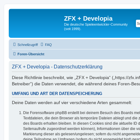
ZFX + Developia
Die deutsche Spieleentwickler-Community
(seit 1999).
Schnellzugriff
FAQ
Foren-Übersicht
ZFX + Developia - Datenschutzerklärung
Diese Richtlinie beschreibt, wie „ZFX + Developia“ („https://zfx.i
Betreiber“) die Daten verwendet, die während deines Foren-Be
UMFANG UND ART DER DATENSPEICHERUNG
Deine Daten werden auf vier verschiedene Arten gesammelt:
Die Forensoftware phpBB erstellt bei deinem Besuch des Boards meh
Textdateien, die dein Browser als temporäre Dateien ablegt und die
des Boards erhalten bleiben. In diesen Cookies sind die aktuelle ID d
Seitenaufrufe zugeordnet werden können), Informationen über die vo
Markierung dieser als gelesen/ungelesen; sofern du nicht angemeldet
deine Teilnahme an Umfragen (sofern du nicht angemeldet bist) ges