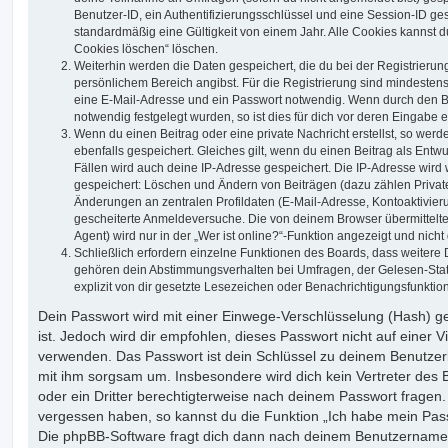
Benutzer-ID, ein Authentifizierungsschlüssel und eine Session-ID g
standardmäßig eine Gültigkeit von einem Jahr. Alle Cookies kannst du
Cookies löschen“ löschen.
Weiterhin werden die Daten gespeichert, die du bei der Registrierun
persönlichem Bereich angibst. Für die Registrierung sind mindesten
eine E-Mail-Adresse und ein Passwort notwendig. Wenn durch den Be
notwendig festgelegt wurden, so ist dies für dich vor deren Eingabe er
Wenn du einen Beitrag oder eine private Nachricht erstellst, so wer
ebenfalls gespeichert. Gleiches gilt, wenn du einen Beitrag als Entw
Fällen wird auch deine IP-Adresse gespeichert. Die IP-Adresse wird 
gespeichert: Löschen und Ändern von Beiträgen (dazu zählen Privat
Änderungen an zentralen Profildaten (E-Mail-Adresse, Kontoaktivier
gescheiterte Anmeldeversuche. Die von deinem Browser übermittel
Agent) wird nur in der „Wer ist online?“-Funktion angezeigt und nicht
Schließlich erfordern einzelne Funktionen des Boards, dass weitere
gehören dein Abstimmungsverhalten bei Umfragen, der Gelesen-Stat
explizit von dir gesetzte Lesezeichen oder Benachrichtigungsfunktio
Dein Passwort wird mit einer Einwege-Verschlüsselung (Hash) ge
ist. Jedoch wird dir empfohlen, dieses Passwort nicht auf einer 
verwenden. Das Passwort ist dein Schlüssel zu deinem Benutzer
mit ihm sorgsam um. Insbesondere wird dich kein Vertreter des 
oder ein Dritter berechtigterweise nach deinem Passwort fragen.
vergessen haben, so kannst du die Funktion „Ich habe mein Pas
Die phpBB-Software fragt dich dann nach deinem Benutzername