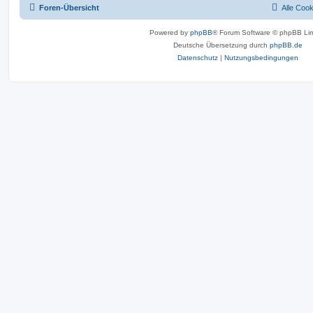
Foren-Übersicht
Alle Coo
Powered by
phpBB
® Forum Software © phpBB Lim
Deutsche Übersetzung durch
phpBB.de
Datenschutz
|
Nutzungsbedingungen