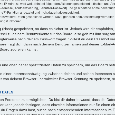
Die IP-Adresse wird weiterhin bei folgenden Aktionen gespeichert: Löschen und Än
l-Adresse, Kontoaktivierung, Benutzer-Passwort) und gescheiterte Anmeldeversuch
ine?“-Funktion angezeigt und nicht dauerhaft gespeichert.
 dass weitere Daten gespeichert werden. Dazu gehören dein Abstimmungsverhalten
gungsfunktionen.
(Hash) gespeichert, so dass es sicher ist. Jedoch wird dir empfohlen, 
ssel zu deinem Benutzerkonto für das Board, also geh mit ihm sorgsam
htigterweise nach deinem Passwort fragen. Solltest du dein Passwort v
are fragt dich dann nach deinem Benutzernamen und deiner E-Mail-Ad
Board zugreifen kannst.
en und oben näher spezifizierten Daten zu speichern, um das Board bet
en einer Interessenabwägung zwischen deinen und seinen Interessen sow
r von deinem Browser übermittelter Browser-Kennung zu speichern, so
R DATEN
n Personen zu ermöglichen. Du bist dir daher bewusst, dass die Daten d
ber kann jedoch festlegen, dass einzelne Informationen nur für einen ei
n du Fragen dazu hast, suche nach entsprechenden Informationen im Fo