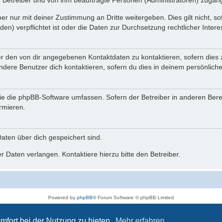
n Betreiber und von ihm beauftragte Personen (Administratoren) zugäng
r nur mit deiner Zustimmung an Dritte weitergeben. Dies gilt nicht, s
n) verpflichtet ist oder die Daten zur Durchsetzung rechtlicher Interes
er den von dir angegebenen Kontaktdaten zu kontaktieren, sofern dies 
andere Benutzer dich kontaktieren, sofern du dies in deinem persönliche
, die die phpBB-Software umfassen. Sofern der Betreiber in anderen Be
ormieren.
 Daten über dich gespeichert sind.
 Daten verlangen. Kontaktiere hierzu bitte den Betreiber.
Powered by
phpBB
® Forum Software © phpBB Limited
Deutsche Übersetzung durch
phpBB.de
Datenschutz
|
Nutzungsbedingungen
mfort bei der Nutzung zu bieten.
Mehr erfahren