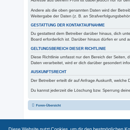
Adresse aus deinem Profil ist dabei jedoch nur für de
Andere als die oben genannten Daten wird der Betreibe
Weitergabe der Daten (z. B. an Strafverfolgungsbehörde
GESTATTUNG DER KONTAKTAUFNAHME
Du gestattest dem Betreiber darüber hinaus, dich unt
Board erforderlich ist. Darüber hinaus dürfen er und 
GELTUNGSBEREICH DIESER RICHTLINIE
Diese Richtlinie umfasst nur den Bereich der Seiten
Daten verarbeitet, wird er dich darüber gesondert inf
AUSKUNFTSRECHT
Der Betreiber erteilt dir auf Anfrage Auskunft, welche
Du kannst jederzeit die Löschung bzw. Sperrung deiner
Foren-Übersicht
Diese Website nutzt Cookies, um dir den bestmöglichen Ko