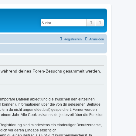
Suche
Erweiterte Suche
Registrieren
Anmelden
, die während deines Foren-Besuchs gesammelt werden.
 temporäre Dateien ablegt und die zwischen den einzelnen
en können), Informationen über die von dir gelesenen Beiträge
ofern du nicht angemeldet bist) gespeichert. Ferner werden
einem Jahr. Alle Cookies kannst du jederzeit über die Funktion
e Registrierung sind mindestens ein eindeutiger Benutzername,
dich vor deren Eingabe ersichtlich.
wenn du einen Beitrag als Entwurf zwischenspeicherst. In