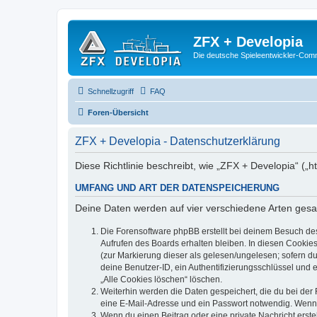
ZFX + Developia
Die deutsche Spieleentwickler-Comm
Schnellzugriff
FAQ
Foren-Übersicht
ZFX + Developia - Datenschutzerklärung
Diese Richtlinie beschreibt, wie „ZFX + Developia“ (
UMFANG UND ART DER DATENSPEICHERUNG
Deine Daten werden auf vier verschiedene Arten ges
Die Forensoftware phpBB erstellt bei deinem Besuch de
Aufrufen des Boards erhalten bleiben. In diesen Cookies
(zur Markierung dieser als gelesen/ungelesen; sofern d
deine Benutzer-ID, ein Authentifizierungsschlüssel und 
„Alle Cookies löschen“ löschen.
Weiterhin werden die Daten gespeichert, die du bei der 
eine E-Mail-Adresse und ein Passwort notwendig. Wenn du
Wenn du einen Beitrag oder eine private Nachricht erste