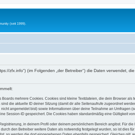
unity (seit 1999).
„https://zfx.info“) (im Folgenden „der Betreiber“) die Daten verwendet
ammelt:
s Boards mehrere Cookies. Cookies sind kleine Textdateien, die dein Browser als
 sind die aktuelle ID deiner Sitzung (damit dir alle Seitenaufrufe zugeordnet werd
u nicht angemeldet bist) sowie Informationen über deine Teilnahme an Umfragen (s
eine Session-ID gespeichert. Die Cookies haben standardmäßig eine Gültigkeit von 
Registrierung, in deinem Profil oder deinem persönlichem Bereich angibst. Für di
rch den Betreiber weitere Daten als notwendig festgelegt wurden, so ist dies für 
llst, so werden die dort eingegebenen Daten ebenfalls gespeichert. Gleiches gilt, 