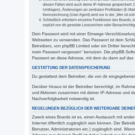
diesen Fällen wird auch deine IP-Adresse gespeichert. 
Umfragen), Änderungen an zentralen Profildaten (E-Mai
Kennzeichnung (User Agent) wird nur in der „Wer ist onl
Schließlich erfordern einzelne Funktionen des Boards,
explizit von dir gesetzte Lesezeichen oder Benachrichti
Dein Passwort wird mit einer Einwege-Verschlüsselung 
Webseiten zu verwenden. Das Passwort ist dein Schlü
Betreibers, von phpBB Limited oder ein Dritter berec
mein Passwort vergessen“ benutzen. Die phpBB-Softw
Passwort an diese Adresse, mit dem du dann auf das 
GESTATTUNG DER DATENSPEICHERUNG
Du gestattest dem Betreiber, die von dir eingegeben
Darüber hinaus ist der Betreiber berechtigt, im Rahm
und Aktionen zusammen mit deiner IP-Adresse und de
Nachverfolgbarkeit notwendig ist.
REGELUNGEN BEZÜGLICH DER WEITERGABE DEINE
Zweck eines Boards ist es, einen Austausch mit andere
Internet öffentlich zugänglich sein können. Der Betrei
Benutzer, Administratoren etc.) zugänglich sind. Wen