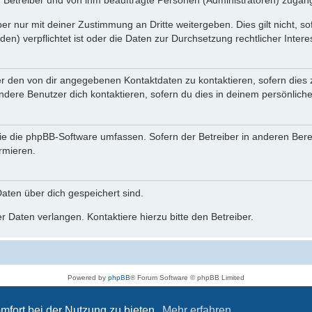
n Betreiber und von ihm beauftragte Personen (Administratoren) zugäng
r nur mit deiner Zustimmung an Dritte weitergeben. Dies gilt nicht, s
n) verpflichtet ist oder die Daten zur Durchsetzung rechtlicher Interes
er den von dir angegebenen Kontaktdaten zu kontaktieren, sofern dies 
andere Benutzer dich kontaktieren, sofern du dies in deinem persönliche
, die die phpBB-Software umfassen. Sofern der Betreiber in anderen Be
ormieren.
 Daten über dich gespeichert sind.
 Daten verlangen. Kontaktiere hierzu bitte den Betreiber.
Powered by
phpBB
® Forum Software © phpBB Limited
Deutsche Übersetzung durch
phpBB.de
Datenschutz
|
Nutzungsbedingungen
mfort bei der Nutzung zu bieten.
Mehr erfahren