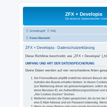
ZFX + Developia
Die deutsche Spieleentwickler-Comm
Schnellzugriff
FAQ
Foren-Übersicht
ZFX + Developia - Datenschutzerklärung
Diese Richtlinie beschreibt, wie „ZFX + Developia“ (
UMFANG UND ART DER DATENSPEICHERUNG
Deine Daten werden auf vier verschiedene Arten ges
Die Forensoftware phpBB erstellt bei deinem Besuch de
Aufrufen des Boards erhalten bleiben. In diesen Cookies
(zur Markierung dieser als gelesen/ungelesen; sofern d
deine Benutzer-ID, ein Authentifizierungsschlüssel und 
„Alle Cookies löschen“ löschen.
Weiterhin werden die Daten gespeichert, die du bei der 
eine E-Mail-Adresse und ein Passwort notwendig. Wenn du
Wenn du einen Beitrag oder eine private Nachricht erste