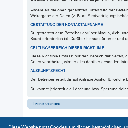
Adresse aus deinem Profil ist dabei jedoch nur für de
Andere als die oben genannten Daten wird der Betreibe
Weitergabe der Daten (z. B. an Strafverfolgungsbehörde
GESTATTUNG DER KONTAKTAUFNAHME
Du gestattest dem Betreiber darüber hinaus, dich unt
Board erforderlich ist. Darüber hinaus dürfen er und 
GELTUNGSBEREICH DIESER RICHTLINIE
Diese Richtlinie umfasst nur den Bereich der Seiten
Daten verarbeitet, wird er dich darüber gesondert inf
AUSKUNFTSRECHT
Der Betreiber erteilt dir auf Anfrage Auskunft, welche
Du kannst jederzeit die Löschung bzw. Sperrung deiner
Foren-Übersicht
Diese Website nutzt Cookies, um dir den bestmöglichen Ko