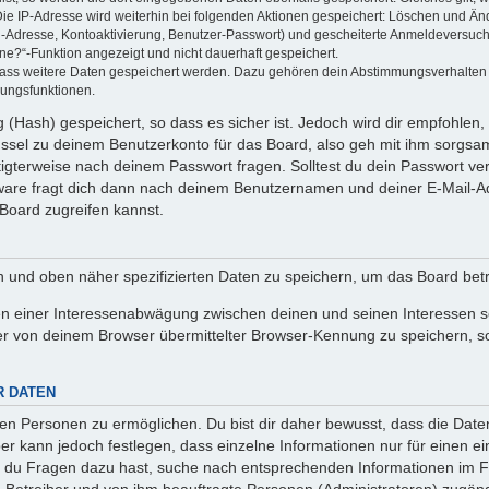
Die IP-Adresse wird weiterhin bei folgenden Aktionen gespeichert: Löschen und Än
l-Adresse, Kontoaktivierung, Benutzer-Passwort) und gescheiterte Anmeldeversuch
ine?“-Funktion angezeigt und nicht dauerhaft gespeichert.
 dass weitere Daten gespeichert werden. Dazu gehören dein Abstimmungsverhalten
gungsfunktionen.
(Hash) gespeichert, so dass es sicher ist. Jedoch wird dir empfohlen, 
ssel zu deinem Benutzerkonto für das Board, also geh mit ihm sorgsam
htigterweise nach deinem Passwort fragen. Solltest du dein Passwort v
are fragt dich dann nach deinem Benutzernamen und deiner E-Mail-Ad
Board zugreifen kannst.
en und oben näher spezifizierten Daten zu speichern, um das Board bet
en einer Interessenabwägung zwischen deinen und seinen Interessen sow
r von deinem Browser übermittelter Browser-Kennung zu speichern, so
R DATEN
n Personen zu ermöglichen. Du bist dir daher bewusst, dass die Daten d
ber kann jedoch festlegen, dass einzelne Informationen nur für einen ei
n du Fragen dazu hast, suche nach entsprechenden Informationen im Fo