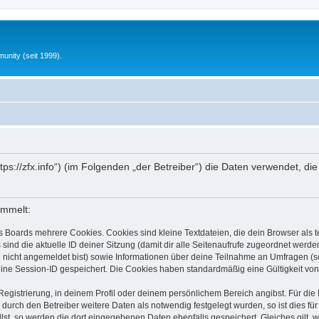
unity (seit 1999).
„https://zfx.info“) (im Folgenden „der Betreiber“) die Daten verwendet
ammelt:
s Boards mehrere Cookies. Cookies sind kleine Textdateien, die dein Browser als
 sind die aktuelle ID deiner Sitzung (damit dir alle Seitenaufrufe zugeordnet werd
u nicht angemeldet bist) sowie Informationen über deine Teilnahme an Umfragen (s
eine Session-ID gespeichert. Die Cookies haben standardmäßig eine Gültigkeit von 
Registrierung, in deinem Profil oder deinem persönlichem Bereich angibst. Für di
rch den Betreiber weitere Daten als notwendig festgelegt wurden, so ist dies für 
llst, so werden die dort eingegebenen Daten ebenfalls gespeichert. Gleiches gilt, 