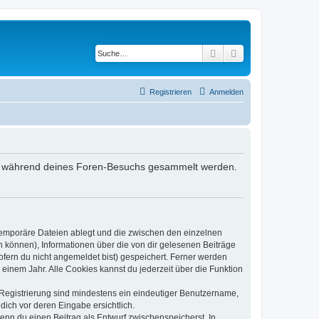
Suche
Erweiterte Suche
Registrieren
Anmelden
, die während deines Foren-Besuchs gesammelt werden.
 temporäre Dateien ablegt und die zwischen den einzelnen
en können), Informationen über die von dir gelesenen Beiträge
ofern du nicht angemeldet bist) gespeichert. Ferner werden
einem Jahr. Alle Cookies kannst du jederzeit über die Funktion
e Registrierung sind mindestens ein eindeutiger Benutzername,
dich vor deren Eingabe ersichtlich.
wenn du einen Beitrag als Entwurf zwischenspeicherst. In