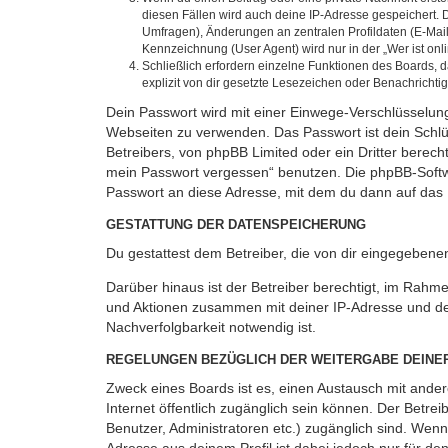
diesen Fällen wird auch deine IP-Adresse gespeichert. 
Umfragen), Änderungen an zentralen Profildaten (E-Mai
Kennzeichnung (User Agent) wird nur in der „Wer ist onl
Schließlich erfordern einzelne Funktionen des Boards,
explizit von dir gesetzte Lesezeichen oder Benachrichti
Dein Passwort wird mit einer Einwege-Verschlüsselung 
Webseiten zu verwenden. Das Passwort ist dein Schlü
Betreibers, von phpBB Limited oder ein Dritter berec
mein Passwort vergessen“ benutzen. Die phpBB-Softw
Passwort an diese Adresse, mit dem du dann auf das 
GESTATTUNG DER DATENSPEICHERUNG
Du gestattest dem Betreiber, die von dir eingegeben
Darüber hinaus ist der Betreiber berechtigt, im Rahm
und Aktionen zusammen mit deiner IP-Adresse und de
Nachverfolgbarkeit notwendig ist.
REGELUNGEN BEZÜGLICH DER WEITERGABE DEINE
Zweck eines Boards ist es, einen Austausch mit andere
Internet öffentlich zugänglich sein können. Der Betrei
Benutzer, Administratoren etc.) zugänglich sind. Wen