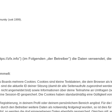
unity (seit 1999).
„https://zfx.info“) (im Folgenden „der Betreiber“) die Daten verwendet
ammelt:
s Boards mehrere Cookies. Cookies sind kleine Textdateien, die dein Browser als
 sind die aktuelle ID deiner Sitzung (damit dir alle Seitenaufrufe zugeordnet werd
u nicht angemeldet bist) sowie Informationen über deine Teilnahme an Umfragen (s
eine Session-ID gespeichert. Die Cookies haben standardmäßig eine Gültigkeit von 
Registrierung, in deinem Profil oder deinem persönlichem Bereich angibst. Für di
rch den Betreiber weitere Daten als notwendig festgelegt wurden, so ist dies für 
llst, so werden die dort eingegebenen Daten ebenfalls gespeichert. Gleiches gilt, 