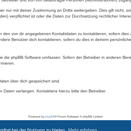
n Betreiber und von ihm beauftragte Personen (Administratoren) zugäng
r nur mit deiner Zustimmung an Dritte weitergeben. Dies gilt nicht, s
n) verpflichtet ist oder die Daten zur Durchsetzung rechtlicher Interes
er den von dir angegebenen Kontaktdaten zu kontaktieren, sofern dies 
andere Benutzer dich kontaktieren, sofern du dies in deinem persönliche
, die die phpBB-Software umfassen. Sofern der Betreiber in anderen Be
ormieren.
 Daten über dich gespeichert sind.
 Daten verlangen. Kontaktiere hierzu bitte den Betreiber.
Powered by
phpBB
® Forum Software © phpBB Limited
Deutsche Übersetzung durch
phpBB.de
Datenschutz
|
Nutzungsbedingungen
mfort bei der Nutzung zu bieten.
Mehr erfahren