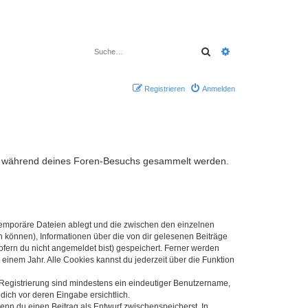
Suche
Erweiterte Suche
Registrieren
Anmelden
, die während deines Foren-Besuchs gesammelt werden.
 temporäre Dateien ablegt und die zwischen den einzelnen
en können), Informationen über die von dir gelesenen Beiträge
ofern du nicht angemeldet bist) gespeichert. Ferner werden
einem Jahr. Alle Cookies kannst du jederzeit über die Funktion
e Registrierung sind mindestens ein eindeutiger Benutzername,
dich vor deren Eingabe ersichtlich.
wenn du einen Beitrag als Entwurf zwischenspeicherst. In