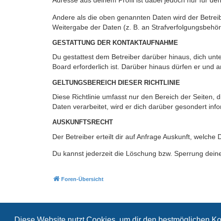
Adresse aus deinem Profil ist dabei jedoch nur für de
Andere als die oben genannten Daten wird der Betreibe
Weitergabe der Daten (z. B. an Strafverfolgungsbehörde
GESTATTUNG DER KONTAKTAUFNAHME
Du gestattest dem Betreiber darüber hinaus, dich unt
Board erforderlich ist. Darüber hinaus dürfen er und 
GELTUNGSBEREICH DIESER RICHTLINIE
Diese Richtlinie umfasst nur den Bereich der Seiten
Daten verarbeitet, wird er dich darüber gesondert inf
AUSKUNFTSRECHT
Der Betreiber erteilt dir auf Anfrage Auskunft, welche
Du kannst jederzeit die Löschung bzw. Sperrung deiner
Foren-Übersicht
Diese Website nutzt Cookies, um dir den bestmöglichen Ko