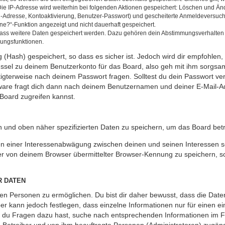
Die IP-Adresse wird weiterhin bei folgenden Aktionen gespeichert: Löschen und Än
l-Adresse, Kontoaktivierung, Benutzer-Passwort) und gescheiterte Anmeldeversuch
ine?“-Funktion angezeigt und nicht dauerhaft gespeichert.
 dass weitere Daten gespeichert werden. Dazu gehören dein Abstimmungsverhalten
gungsfunktionen.
(Hash) gespeichert, so dass es sicher ist. Jedoch wird dir empfohlen, 
ssel zu deinem Benutzerkonto für das Board, also geh mit ihm sorgsam
htigterweise nach deinem Passwort fragen. Solltest du dein Passwort v
are fragt dich dann nach deinem Benutzernamen und deiner E-Mail-Ad
Board zugreifen kannst.
en und oben näher spezifizierten Daten zu speichern, um das Board bet
en einer Interessenabwägung zwischen deinen und seinen Interessen sow
r von deinem Browser übermittelter Browser-Kennung zu speichern, so
R DATEN
n Personen zu ermöglichen. Du bist dir daher bewusst, dass die Daten d
ber kann jedoch festlegen, dass einzelne Informationen nur für einen ei
n du Fragen dazu hast, suche nach entsprechenden Informationen im Fo