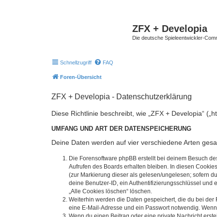
ZFX + Developia
Die deutsche Spieleentwickler-Comm
Schnellzugriff
FAQ
Foren-Übersicht
ZFX + Developia - Datenschutzerklärung
Diese Richtlinie beschreibt, wie „ZFX + Developia“ (
UMFANG UND ART DER DATENSPEICHERUNG
Deine Daten werden auf vier verschiedene Arten ges
Die Forensoftware phpBB erstellt bei deinem Besuch de
Aufrufen des Boards erhalten bleiben. In diesen Cookies
(zur Markierung dieser als gelesen/ungelesen; sofern d
deine Benutzer-ID, ein Authentifizierungsschlüssel und 
„Alle Cookies löschen“ löschen.
Weiterhin werden die Daten gespeichert, die du bei der 
eine E-Mail-Adresse und ein Passwort notwendig. Wenn du
Wenn du einen Beitrag oder eine private Nachricht erste