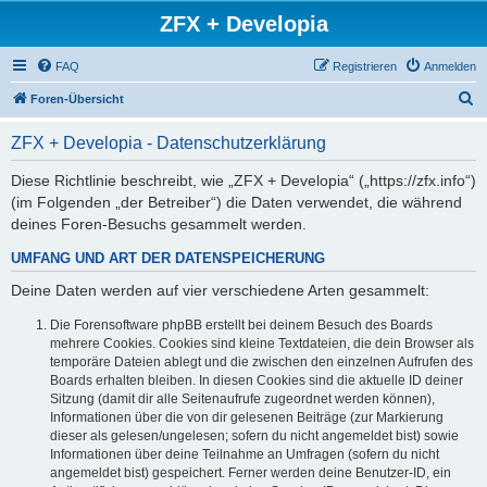
ZFX + Developia
FAQ
Registrieren
Anmelden
S
Foren-Übersicht
u
ZFX + Developia - Datenschutzerklärung
c
h
Diese Richtlinie beschreibt, wie „ZFX + Developia“ („https://zfx.info“)
(im Folgenden „der Betreiber“) die Daten verwendet, die während
e
deines Foren-Besuchs gesammelt werden.
UMFANG UND ART DER DATENSPEICHERUNG
Deine Daten werden auf vier verschiedene Arten gesammelt:
Die Forensoftware phpBB erstellt bei deinem Besuch des Boards
mehrere Cookies. Cookies sind kleine Textdateien, die dein Browser als
temporäre Dateien ablegt und die zwischen den einzelnen Aufrufen des
Boards erhalten bleiben. In diesen Cookies sind die aktuelle ID deiner
Sitzung (damit dir alle Seitenaufrufe zugeordnet werden können),
Informationen über die von dir gelesenen Beiträge (zur Markierung
dieser als gelesen/ungelesen; sofern du nicht angemeldet bist) sowie
Informationen über deine Teilnahme an Umfragen (sofern du nicht
angemeldet bist) gespeichert. Ferner werden deine Benutzer-ID, ein