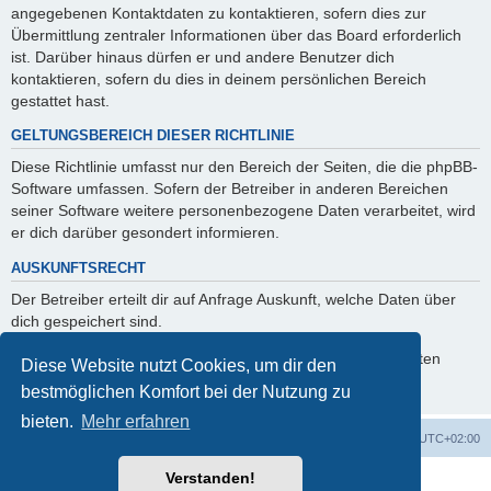
angegebenen Kontaktdaten zu kontaktieren, sofern dies zur
Übermittlung zentraler Informationen über das Board erforderlich
ist. Darüber hinaus dürfen er und andere Benutzer dich
kontaktieren, sofern du dies in deinem persönlichen Bereich
gestattet hast.
GELTUNGSBEREICH DIESER RICHTLINIE
Diese Richtlinie umfasst nur den Bereich der Seiten, die die phpBB-
Software umfassen. Sofern der Betreiber in anderen Bereichen
seiner Software weitere personenbezogene Daten verarbeitet, wird
er dich darüber gesondert informieren.
AUSKUNFTSRECHT
Der Betreiber erteilt dir auf Anfrage Auskunft, welche Daten über
dich gespeichert sind.
Du kannst jederzeit die Löschung bzw. Sperrung deiner Daten
Diese Website nutzt Cookies, um dir den
verlangen. Kontaktiere hierzu bitte den Betreiber.
bestmöglichen Komfort bei der Nutzung zu
bieten.
Mehr erfahren
Foren-Übersicht
Alle Cookies löschen
Alle Zeiten sind
UTC+02:00
Verstanden!
Powered by
phpBB
® Forum Software © phpBB Limited