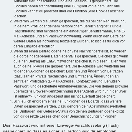
Authentifizierungsschlüssel und eine Session-ID gespeichert. Die
Cookies haben standardmäßig eine Gültigkeit von einem Jahr. Alle
Cookies kannst du jederzeit über die Funktion „Alle Cookies löschen“
löschen.
Weiterhin werden die Daten gespeichert, die du bei der Registrierung,
in deinem Profil oder deinem persönlichem Bereich angibst. Für die
Registrierung sind mindestens ein eindeutiger Benutzername, eine E-
Mail-Adresse und ein Passwort notwendig. Wenn durch den Betreiber
weitere Daten als notwendig festgelegt wurden, so ist dies für dich vor
deren Eingabe ersichtlich.
Wenn du einen Beitrag oder eine private Nachricht erstellst, so werden
die dort eingegebenen Daten ebenfalls gespeichert. Gleiches gilt, wenn
du einen Beitrag als Entwurf zwischenspeicherst. In diesen Fällen wird
auch deine IP-Adresse gespeichert. Die IP-Adresse wird weiterhin bei
folgenden Aktionen gespeichert: Löschen und Ändern von Beiträgen
(dazu zählen Private Nachrichten und Umfragen), Änderungen an
zentralen Profildaten (E-Mail-Adresse, Kontoaktivierung, Benutzer-
Passwort) und gescheiterte Anmeldeversuche. Die von deinem Browser
übermittelte Browser-Kennzeichnung (User Agent) wird nur in der „Wer
ist online?“-Funktion angezeigt und nicht dauerhaft gespeichert.
Schließlich erfordern einzelne Funktionen des Boards, dass weitere
Daten gespeichert werden. Dazu gehören dein Abstimmungsverhalten
bei Umfragen, der Gelesen-Status von deinen Beiträgen oder explizit
von dir gesetzte Lesezeichen oder Benachrichtigungsfunktionen.
Dein Passwort wird mit einer Einwege-Verschlüsselung (Hash)
gespeichert, so dass es sicher ist. Jedoch wird dir empfohlen,