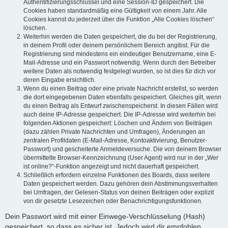
Authentifizierungsschlüssel und eine Session-ID gespeichert. Die
Cookies haben standardmäßig eine Gültigkeit von einem Jahr. Alle
Cookies kannst du jederzeit über die Funktion „Alle Cookies löschen“
löschen.
Weiterhin werden die Daten gespeichert, die du bei der Registrierung,
in deinem Profil oder deinem persönlichem Bereich angibst. Für die
Registrierung sind mindestens ein eindeutiger Benutzername, eine E-
Mail-Adresse und ein Passwort notwendig. Wenn durch den Betreiber
weitere Daten als notwendig festgelegt wurden, so ist dies für dich vor
deren Eingabe ersichtlich.
Wenn du einen Beitrag oder eine private Nachricht erstellst, so werden
die dort eingegebenen Daten ebenfalls gespeichert. Gleiches gilt, wenn
du einen Beitrag als Entwurf zwischenspeicherst. In diesen Fällen wird
auch deine IP-Adresse gespeichert. Die IP-Adresse wird weiterhin bei
folgenden Aktionen gespeichert: Löschen und Ändern von Beiträgen
(dazu zählen Private Nachrichten und Umfragen), Änderungen an
zentralen Profildaten (E-Mail-Adresse, Kontoaktivierung, Benutzer-
Passwort) und gescheiterte Anmeldeversuche. Die von deinem Browser
übermittelte Browser-Kennzeichnung (User Agent) wird nur in der „Wer
ist online?“-Funktion angezeigt und nicht dauerhaft gespeichert.
Schließlich erfordern einzelne Funktionen des Boards, dass weitere
Daten gespeichert werden. Dazu gehören dein Abstimmungsverhalten
bei Umfragen, der Gelesen-Status von deinen Beiträgen oder explizit
von dir gesetzte Lesezeichen oder Benachrichtigungsfunktionen.
Dein Passwort wird mit einer Einwege-Verschlüsselung (Hash)
gespeichert, so dass es sicher ist. Jedoch wird dir empfohlen,