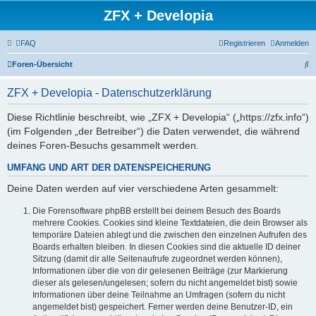
ZFX + Developia
FAQ
Registrieren
Anmelden
S
Foren-Übersicht
u
ZFX + Developia - Datenschutzerklärung
c
h
Diese Richtlinie beschreibt, wie „ZFX + Developia“ („https://zfx.info“)
(im Folgenden „der Betreiber“) die Daten verwendet, die während
e
deines Foren-Besuchs gesammelt werden.
UMFANG UND ART DER DATENSPEICHERUNG
Deine Daten werden auf vier verschiedene Arten gesammelt:
Die Forensoftware phpBB erstellt bei deinem Besuch des Boards
mehrere Cookies. Cookies sind kleine Textdateien, die dein Browser als
temporäre Dateien ablegt und die zwischen den einzelnen Aufrufen des
Boards erhalten bleiben. In diesen Cookies sind die aktuelle ID deiner
Sitzung (damit dir alle Seitenaufrufe zugeordnet werden können),
Informationen über die von dir gelesenen Beiträge (zur Markierung
dieser als gelesen/ungelesen; sofern du nicht angemeldet bist) sowie
Informationen über deine Teilnahme an Umfragen (sofern du nicht
angemeldet bist) gespeichert. Ferner werden deine Benutzer-ID, ein