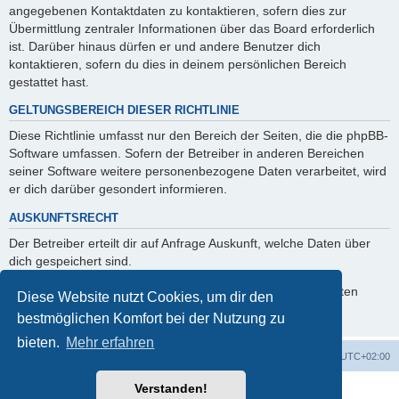
angegebenen Kontaktdaten zu kontaktieren, sofern dies zur
Übermittlung zentraler Informationen über das Board erforderlich
ist. Darüber hinaus dürfen er und andere Benutzer dich
kontaktieren, sofern du dies in deinem persönlichen Bereich
gestattet hast.
GELTUNGSBEREICH DIESER RICHTLINIE
Diese Richtlinie umfasst nur den Bereich der Seiten, die die phpBB-
Software umfassen. Sofern der Betreiber in anderen Bereichen
seiner Software weitere personenbezogene Daten verarbeitet, wird
er dich darüber gesondert informieren.
AUSKUNFTSRECHT
Der Betreiber erteilt dir auf Anfrage Auskunft, welche Daten über
dich gespeichert sind.
Du kannst jederzeit die Löschung bzw. Sperrung deiner Daten
Diese Website nutzt Cookies, um dir den
verlangen. Kontaktiere hierzu bitte den Betreiber.
bestmöglichen Komfort bei der Nutzung zu
bieten.
Mehr erfahren
Foren-Übersicht
Alle Cookies löschen
Alle Zeiten sind
UTC+02:00
Verstanden!
Powered by
phpBB
® Forum Software © phpBB Limited