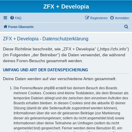
ZFX + Developia
FAQ
Registrieren
Anmelden
S
Foren-Übersicht
u
ZFX + Developia - Datenschutzerklärung
c
h
Diese Richtlinie beschreibt, wie „ZFX + Developia“ („https://zfx.info“)
(im Folgenden „der Betreiber“) die Daten verwendet, die während
e
deines Foren-Besuchs gesammelt werden.
UMFANG UND ART DER DATENSPEICHERUNG
Deine Daten werden auf vier verschiedene Arten gesammelt:
Die Forensoftware phpBB erstellt bei deinem Besuch des Boards
mehrere Cookies. Cookies sind kleine Textdateien, die dein Browser als
temporäre Dateien ablegt und die zwischen den einzelnen Aufrufen des
Boards erhalten bleiben. In diesen Cookies sind die aktuelle ID deiner
Sitzung (damit dir alle Seitenaufrufe zugeordnet werden können),
Informationen über die von dir gelesenen Beiträge (zur Markierung
dieser als gelesen/ungelesen; sofern du nicht angemeldet bist) sowie
Informationen über deine Teilnahme an Umfragen (sofern du nicht
angemeldet bist) gespeichert. Ferner werden deine Benutzer-ID, ein