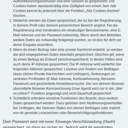
Authentifizierungsschlüssel und eine Session-ID gespeichert. Die
Cookies haben standardmäßig eine Gültigkeit von einem Jahr. Alle
Cookies kannst du jederzeit über die Funktion „Alle Cookies löschen“
löschen.
Weiterhin werden die Daten gespeichert, die du bei der Registrierung,
in deinem Profil oder deinem persönlichem Bereich angibst. Für die
Registrierung sind mindestens ein eindeutiger Benutzername, eine E-
Mail-Adresse und ein Passwort notwendig. Wenn durch den Betreiber
weitere Daten als notwendig festgelegt wurden, so ist dies für dich vor
deren Eingabe ersichtlich.
Wenn du einen Beitrag oder eine private Nachricht erstellst, so werden
die dort eingegebenen Daten ebenfalls gespeichert. Gleiches gilt, wenn
du einen Beitrag als Entwurf zwischenspeicherst. In diesen Fällen wird
auch deine IP-Adresse gespeichert. Die IP-Adresse wird weiterhin bei
folgenden Aktionen gespeichert: Löschen und Ändern von Beiträgen
(dazu zählen Private Nachrichten und Umfragen), Änderungen an
zentralen Profildaten (E-Mail-Adresse, Kontoaktivierung, Benutzer-
Passwort) und gescheiterte Anmeldeversuche. Die von deinem Browser
übermittelte Browser-Kennzeichnung (User Agent) wird nur in der „Wer
ist online?“-Funktion angezeigt und nicht dauerhaft gespeichert.
Schließlich erfordern einzelne Funktionen des Boards, dass weitere
Daten gespeichert werden. Dazu gehören dein Abstimmungsverhalten
bei Umfragen, der Gelesen-Status von deinen Beiträgen oder explizit
von dir gesetzte Lesezeichen oder Benachrichtigungsfunktionen.
Dein Passwort wird mit einer Einwege-Verschlüsselung (Hash)
gespeichert, so dass es sicher ist. Jedoch wird dir empfohlen,