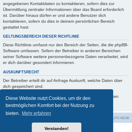
angegebenen Kontaktdaten zu kontaktieren, sofern dies zur
Übermittlung zentraler Informationen über das Board erforderlich
ist. Darüber hinaus dürfen er und andere Benutzer dich
kontaktieren, sofern du dies in deinem persönlichen Bereich
gestattet hast.
GELTUNGSBEREICH DIESER RICHTLINIE
Diese Richtlinie umfasst nur den Bereich der Seiten, die die phpBB-
Software umfassen. Sofern der Betreiber in anderen Bereichen
seiner Software weitere personenbezogene Daten verarbeitet, wird
er dich darüber gesondert informieren.
AUSKUNFTSRECHT
Der Betreiber erteilt dir auf Anfrage Auskunft, welche Daten über
dich gespeichert sind.
Du kannst jederzeit die Löschung bzw. Sperrung deiner Daten
Diese Website nutzt Cookies, um dir den
verlangen. Kontaktiere hierzu bitte den Betreiber.
bestmöglichen Komfort bei der Nutzung zu
bieten.
Mehr erfahren
Foren-Übersicht
Alle Cookies löschen
Alle Zeiten sind
UTC+02:00
Verstanden!
Powered by
phpBB
® Forum Software © phpBB Limited