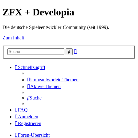
ZFX + Developia
Die deutsche Spieleentwickler-Community (seit 1999).
Zum Inhalt
Erweiterte
Suche
Suche
Schnellzugriff
Unbeantwortete Themen
Aktive Themen
Suche
FAQ
Anmelden
Registrieren
Foren-Übersicht