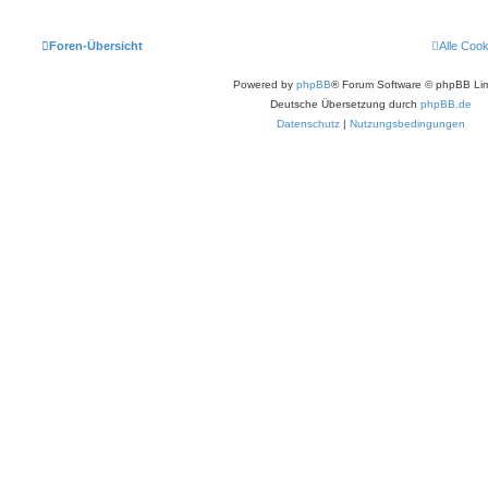
Foren-Übersicht
Alle Coo
Powered by
phpBB
® Forum Software © phpBB Lim
Deutsche Übersetzung durch
phpBB.de
Datenschutz
|
Nutzungsbedingungen