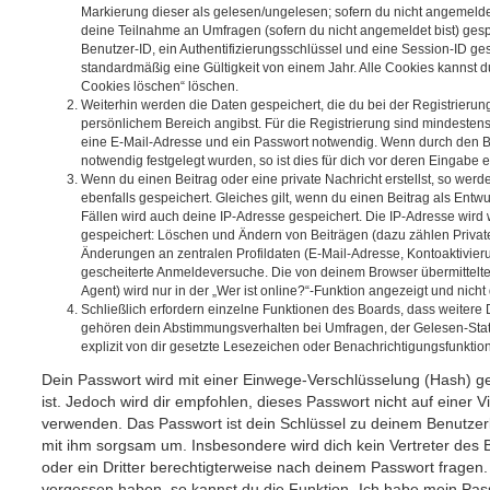
Markierung dieser als gelesen/ungelesen; sofern du nicht angemeldet
deine Teilnahme an Umfragen (sofern du nicht angemeldet bist) ges
Benutzer-ID, ein Authentifizierungsschlüssel und eine Session-ID g
standardmäßig eine Gültigkeit von einem Jahr. Alle Cookies kannst du
Cookies löschen“ löschen.
Weiterhin werden die Daten gespeichert, die du bei der Registrierun
persönlichem Bereich angibst. Für die Registrierung sind mindesten
eine E-Mail-Adresse und ein Passwort notwendig. Wenn durch den Be
notwendig festgelegt wurden, so ist dies für dich vor deren Eingabe er
Wenn du einen Beitrag oder eine private Nachricht erstellst, so wer
ebenfalls gespeichert. Gleiches gilt, wenn du einen Beitrag als Entw
Fällen wird auch deine IP-Adresse gespeichert. Die IP-Adresse wird 
gespeichert: Löschen und Ändern von Beiträgen (dazu zählen Privat
Änderungen an zentralen Profildaten (E-Mail-Adresse, Kontoaktivier
gescheiterte Anmeldeversuche. Die von deinem Browser übermittel
Agent) wird nur in der „Wer ist online?“-Funktion angezeigt und nicht
Schließlich erfordern einzelne Funktionen des Boards, dass weitere
gehören dein Abstimmungsverhalten bei Umfragen, der Gelesen-Stat
explizit von dir gesetzte Lesezeichen oder Benachrichtigungsfunktio
Dein Passwort wird mit einer Einwege-Verschlüsselung (Hash) ge
ist. Jedoch wird dir empfohlen, dieses Passwort nicht auf einer 
verwenden. Das Passwort ist dein Schlüssel zu deinem Benutzer
mit ihm sorgsam um. Insbesondere wird dich kein Vertreter des 
oder ein Dritter berechtigterweise nach deinem Passwort fragen.
vergessen haben, so kannst du die Funktion „Ich habe mein Pas