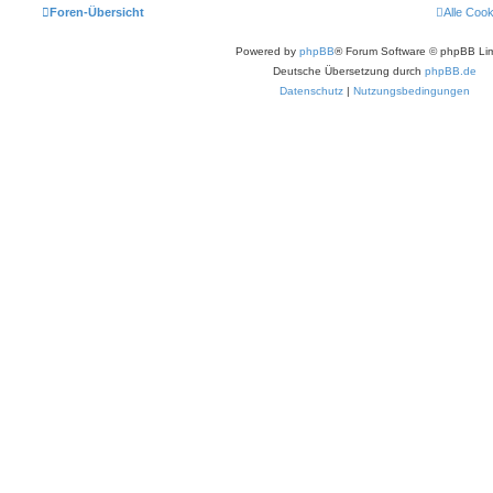
Foren-Übersicht
Alle Coo
Powered by
phpBB
® Forum Software © phpBB Lim
Deutsche Übersetzung durch
phpBB.de
Datenschutz
|
Nutzungsbedingungen