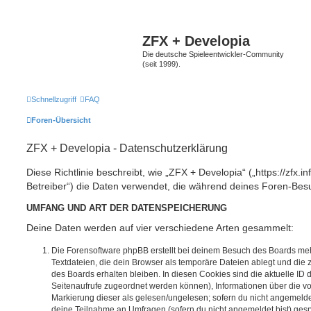
ZFX + Developia
Die deutsche Spieleentwickler-Community
(seit 1999).
Schnellzugriff
FAQ
Foren-Übersicht
ZFX + Developia - Datenschutzerklärung
Diese Richtlinie beschreibt, wie „ZFX + Developia“ („https://zfx.i
Betreiber“) die Daten verwendet, die während deines Foren-Be
UMFANG UND ART DER DATENSPEICHERUNG
Deine Daten werden auf vier verschiedene Arten gesammelt:
Die Forensoftware phpBB erstellt bei deinem Besuch des Boards meh
Textdateien, die dein Browser als temporäre Dateien ablegt und die
des Boards erhalten bleiben. In diesen Cookies sind die aktuelle ID d
Seitenaufrufe zugeordnet werden können), Informationen über die vo
Markierung dieser als gelesen/ungelesen; sofern du nicht angemeldet
deine Teilnahme an Umfragen (sofern du nicht angemeldet bist) ges