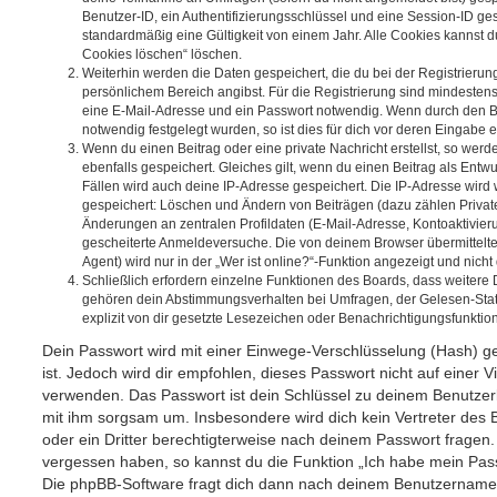
Benutzer-ID, ein Authentifizierungsschlüssel und eine Session-ID g
standardmäßig eine Gültigkeit von einem Jahr. Alle Cookies kannst du
Cookies löschen“ löschen.
Weiterhin werden die Daten gespeichert, die du bei der Registrierun
persönlichem Bereich angibst. Für die Registrierung sind mindesten
eine E-Mail-Adresse und ein Passwort notwendig. Wenn durch den Be
notwendig festgelegt wurden, so ist dies für dich vor deren Eingabe er
Wenn du einen Beitrag oder eine private Nachricht erstellst, so wer
ebenfalls gespeichert. Gleiches gilt, wenn du einen Beitrag als Entw
Fällen wird auch deine IP-Adresse gespeichert. Die IP-Adresse wird 
gespeichert: Löschen und Ändern von Beiträgen (dazu zählen Privat
Änderungen an zentralen Profildaten (E-Mail-Adresse, Kontoaktivier
gescheiterte Anmeldeversuche. Die von deinem Browser übermittel
Agent) wird nur in der „Wer ist online?“-Funktion angezeigt und nicht
Schließlich erfordern einzelne Funktionen des Boards, dass weitere
gehören dein Abstimmungsverhalten bei Umfragen, der Gelesen-Stat
explizit von dir gesetzte Lesezeichen oder Benachrichtigungsfunktio
Dein Passwort wird mit einer Einwege-Verschlüsselung (Hash) ge
ist. Jedoch wird dir empfohlen, dieses Passwort nicht auf einer 
verwenden. Das Passwort ist dein Schlüssel zu deinem Benutzer
mit ihm sorgsam um. Insbesondere wird dich kein Vertreter des 
oder ein Dritter berechtigterweise nach deinem Passwort fragen.
vergessen haben, so kannst du die Funktion „Ich habe mein Pas
Die phpBB-Software fragt dich dann nach deinem Benutzername