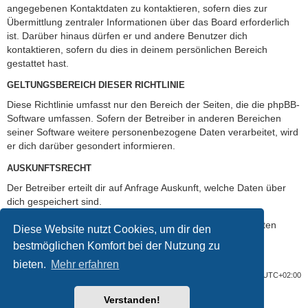
angegebenen Kontaktdaten zu kontaktieren, sofern dies zur
Übermittlung zentraler Informationen über das Board erforderlich
ist. Darüber hinaus dürfen er und andere Benutzer dich
kontaktieren, sofern du dies in deinem persönlichen Bereich
gestattet hast.
GELTUNGSBEREICH DIESER RICHTLINIE
Diese Richtlinie umfasst nur den Bereich der Seiten, die die phpBB-
Software umfassen. Sofern der Betreiber in anderen Bereichen
seiner Software weitere personenbezogene Daten verarbeitet, wird
er dich darüber gesondert informieren.
AUSKUNFTSRECHT
Der Betreiber erteilt dir auf Anfrage Auskunft, welche Daten über
dich gespeichert sind.
Du kannst jederzeit die Löschung bzw. Sperrung deiner Daten
Diese Website nutzt Cookies, um dir den
verlangen. Kontaktiere hierzu bitte den Betreiber.
bestmöglichen Komfort bei der Nutzung zu
bieten.
Mehr erfahren
Foren-Übersicht
Alle Cookies löschen
Alle Zeiten sind
UTC+02:00
Verstanden!
Powered by
phpBB
® Forum Software © phpBB Limited