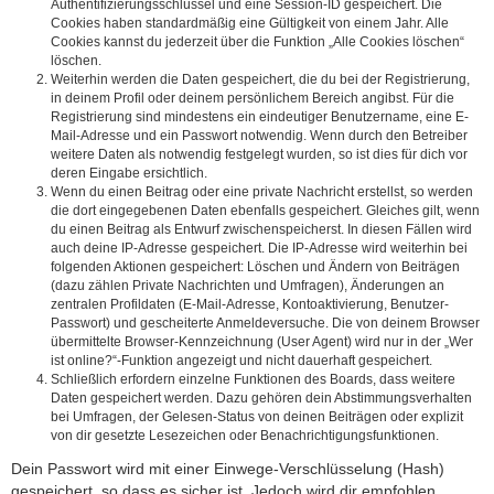
Authentifizierungsschlüssel und eine Session-ID gespeichert. Die
Cookies haben standardmäßig eine Gültigkeit von einem Jahr. Alle
Cookies kannst du jederzeit über die Funktion „Alle Cookies löschen“
löschen.
Weiterhin werden die Daten gespeichert, die du bei der Registrierung,
in deinem Profil oder deinem persönlichem Bereich angibst. Für die
Registrierung sind mindestens ein eindeutiger Benutzername, eine E-
Mail-Adresse und ein Passwort notwendig. Wenn durch den Betreiber
weitere Daten als notwendig festgelegt wurden, so ist dies für dich vor
deren Eingabe ersichtlich.
Wenn du einen Beitrag oder eine private Nachricht erstellst, so werden
die dort eingegebenen Daten ebenfalls gespeichert. Gleiches gilt, wenn
du einen Beitrag als Entwurf zwischenspeicherst. In diesen Fällen wird
auch deine IP-Adresse gespeichert. Die IP-Adresse wird weiterhin bei
folgenden Aktionen gespeichert: Löschen und Ändern von Beiträgen
(dazu zählen Private Nachrichten und Umfragen), Änderungen an
zentralen Profildaten (E-Mail-Adresse, Kontoaktivierung, Benutzer-
Passwort) und gescheiterte Anmeldeversuche. Die von deinem Browser
übermittelte Browser-Kennzeichnung (User Agent) wird nur in der „Wer
ist online?“-Funktion angezeigt und nicht dauerhaft gespeichert.
Schließlich erfordern einzelne Funktionen des Boards, dass weitere
Daten gespeichert werden. Dazu gehören dein Abstimmungsverhalten
bei Umfragen, der Gelesen-Status von deinen Beiträgen oder explizit
von dir gesetzte Lesezeichen oder Benachrichtigungsfunktionen.
Dein Passwort wird mit einer Einwege-Verschlüsselung (Hash)
gespeichert, so dass es sicher ist. Jedoch wird dir empfohlen,