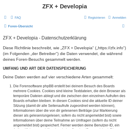
ZFX + Developia
FAQ
Registrieren
Anmelden
S
Foren-Übersicht
u
ZFX + Developia - Datenschutzerklärung
c
h
Diese Richtlinie beschreibt, wie „ZFX + Developia“ („https://zfx.info“)
(im Folgenden „der Betreiber“) die Daten verwendet, die während
e
deines Foren-Besuchs gesammelt werden.
UMFANG UND ART DER DATENSPEICHERUNG
Deine Daten werden auf vier verschiedene Arten gesammelt:
Die Forensoftware phpBB erstellt bei deinem Besuch des Boards
mehrere Cookies. Cookies sind kleine Textdateien, die dein Browser als
temporäre Dateien ablegt und die zwischen den einzelnen Aufrufen des
Boards erhalten bleiben. In diesen Cookies sind die aktuelle ID deiner
Sitzung (damit dir alle Seitenaufrufe zugeordnet werden können),
Informationen über die von dir gelesenen Beiträge (zur Markierung
dieser als gelesen/ungelesen; sofern du nicht angemeldet bist) sowie
Informationen über deine Teilnahme an Umfragen (sofern du nicht
angemeldet bist) gespeichert. Ferner werden deine Benutzer-ID, ein