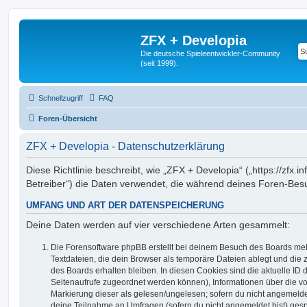
ZFX + Developia
Die deutsche Spieleentwickler-Community
(seit 1999).
Schnellzugriff
FAQ
Foren-Übersicht
ZFX + Developia - Datenschutzerklärung
Diese Richtlinie beschreibt, wie „ZFX + Developia“ („https://zfx.i
Betreiber“) die Daten verwendet, die während deines Foren-Be
UMFANG UND ART DER DATENSPEICHERUNG
Deine Daten werden auf vier verschiedene Arten gesammelt:
Die Forensoftware phpBB erstellt bei deinem Besuch des Boards meh
Textdateien, die dein Browser als temporäre Dateien ablegt und die
des Boards erhalten bleiben. In diesen Cookies sind die aktuelle ID d
Seitenaufrufe zugeordnet werden können), Informationen über die vo
Markierung dieser als gelesen/ungelesen; sofern du nicht angemeldet
deine Teilnahme an Umfragen (sofern du nicht angemeldet bist) ges