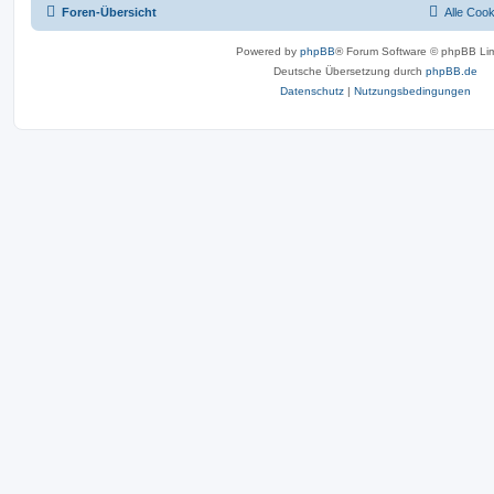
Foren-Übersicht
Alle Coo
Powered by
phpBB
® Forum Software © phpBB Lim
Deutsche Übersetzung durch
phpBB.de
Datenschutz
|
Nutzungsbedingungen