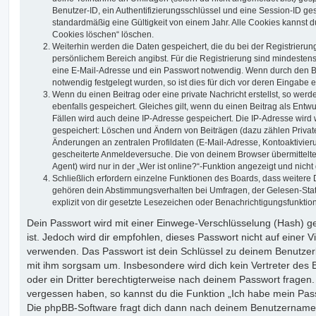
Benutzer-ID, ein Authentifizierungsschlüssel und eine Session-ID g
standardmäßig eine Gültigkeit von einem Jahr. Alle Cookies kannst du
Cookies löschen“ löschen.
Weiterhin werden die Daten gespeichert, die du bei der Registrierun
persönlichem Bereich angibst. Für die Registrierung sind mindesten
eine E-Mail-Adresse und ein Passwort notwendig. Wenn durch den Be
notwendig festgelegt wurden, so ist dies für dich vor deren Eingabe er
Wenn du einen Beitrag oder eine private Nachricht erstellst, so wer
ebenfalls gespeichert. Gleiches gilt, wenn du einen Beitrag als Entw
Fällen wird auch deine IP-Adresse gespeichert. Die IP-Adresse wird 
gespeichert: Löschen und Ändern von Beiträgen (dazu zählen Privat
Änderungen an zentralen Profildaten (E-Mail-Adresse, Kontoaktivier
gescheiterte Anmeldeversuche. Die von deinem Browser übermittel
Agent) wird nur in der „Wer ist online?“-Funktion angezeigt und nicht
Schließlich erfordern einzelne Funktionen des Boards, dass weitere
gehören dein Abstimmungsverhalten bei Umfragen, der Gelesen-Stat
explizit von dir gesetzte Lesezeichen oder Benachrichtigungsfunktio
Dein Passwort wird mit einer Einwege-Verschlüsselung (Hash) ge
ist. Jedoch wird dir empfohlen, dieses Passwort nicht auf einer 
verwenden. Das Passwort ist dein Schlüssel zu deinem Benutzer
mit ihm sorgsam um. Insbesondere wird dich kein Vertreter des 
oder ein Dritter berechtigterweise nach deinem Passwort fragen.
vergessen haben, so kannst du die Funktion „Ich habe mein Pas
Die phpBB-Software fragt dich dann nach deinem Benutzername