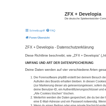
ZFX + Developia
Die deutsche Spieleentwickler-Comm
Schnellzugriff
FAQ
Foren-Übersicht
ZFX + Developia - Datenschutzerklärung
Diese Richtlinie beschreibt, wie „ZFX + Developia“ (
UMFANG UND ART DER DATENSPEICHERUNG
Deine Daten werden auf vier verschiedene Arten ges
Die Forensoftware phpBB erstellt bei deinem Besuch de
Aufrufen des Boards erhalten bleiben. In diesen Cookies
(zur Markierung dieser als gelesen/ungelesen; sofern d
deine Benutzer-ID, ein Authentifizierungsschlüssel und 
„Alle Cookies löschen“ löschen.
Weiterhin werden die Daten gespeichert, die du bei der 
eine E-Mail-Adresse und ein Passwort notwendig. Wenn du
Wenn du einen Beitrag oder eine private Nachricht erste