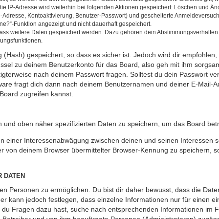
Die IP-Adresse wird weiterhin bei folgenden Aktionen gespeichert: Löschen und Än
l-Adresse, Kontoaktivierung, Benutzer-Passwort) und gescheiterte Anmeldeversuch
ine?“-Funktion angezeigt und nicht dauerhaft gespeichert.
 dass weitere Daten gespeichert werden. Dazu gehören dein Abstimmungsverhalten
gungsfunktionen.
(Hash) gespeichert, so dass es sicher ist. Jedoch wird dir empfohlen, 
ssel zu deinem Benutzerkonto für das Board, also geh mit ihm sorgsam
htigterweise nach deinem Passwort fragen. Solltest du dein Passwort v
are fragt dich dann nach deinem Benutzernamen und deiner E-Mail-Ad
Board zugreifen kannst.
en und oben näher spezifizierten Daten zu speichern, um das Board bet
en einer Interessenabwägung zwischen deinen und seinen Interessen sow
r von deinem Browser übermittelter Browser-Kennung zu speichern, so
R DATEN
n Personen zu ermöglichen. Du bist dir daher bewusst, dass die Daten d
ber kann jedoch festlegen, dass einzelne Informationen nur für einen ei
n du Fragen dazu hast, suche nach entsprechenden Informationen im Fo