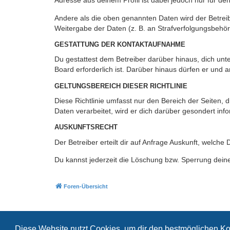
Adresse aus deinem Profil ist dabei jedoch nur für de
Andere als die oben genannten Daten wird der Betreibe
Weitergabe der Daten (z. B. an Strafverfolgungsbehörde
GESTATTUNG DER KONTAKTAUFNAHME
Du gestattest dem Betreiber darüber hinaus, dich unt
Board erforderlich ist. Darüber hinaus dürfen er und 
GELTUNGSBEREICH DIESER RICHTLINIE
Diese Richtlinie umfasst nur den Bereich der Seiten
Daten verarbeitet, wird er dich darüber gesondert inf
AUSKUNFTSRECHT
Der Betreiber erteilt dir auf Anfrage Auskunft, welche
Du kannst jederzeit die Löschung bzw. Sperrung deiner
Foren-Übersicht
Diese Website nutzt Cookies, um dir den bestmöglichen Ko