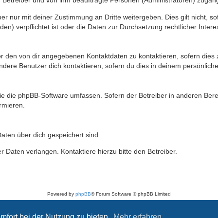
n Betreiber und von ihm beauftragte Personen (Administratoren) zugäng
r nur mit deiner Zustimmung an Dritte weitergeben. Dies gilt nicht, s
n) verpflichtet ist oder die Daten zur Durchsetzung rechtlicher Interes
er den von dir angegebenen Kontaktdaten zu kontaktieren, sofern dies 
andere Benutzer dich kontaktieren, sofern du dies in deinem persönliche
, die die phpBB-Software umfassen. Sofern der Betreiber in anderen Be
ormieren.
 Daten über dich gespeichert sind.
 Daten verlangen. Kontaktiere hierzu bitte den Betreiber.
Powered by
phpBB
® Forum Software © phpBB Limited
Deutsche Übersetzung durch
phpBB.de
Datenschutz
|
Nutzungsbedingungen
mfort bei der Nutzung zu bieten.
Mehr erfahren