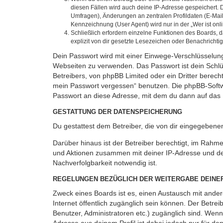
diesen Fällen wird auch deine IP-Adresse gespeichert. 
Umfragen), Änderungen an zentralen Profildaten (E-Mai
Kennzeichnung (User Agent) wird nur in der „Wer ist onl
Schließlich erfordern einzelne Funktionen des Boards,
explizit von dir gesetzte Lesezeichen oder Benachrichti
Dein Passwort wird mit einer Einwege-Verschlüsselung 
Webseiten zu verwenden. Das Passwort ist dein Schlü
Betreibers, von phpBB Limited oder ein Dritter berec
mein Passwort vergessen“ benutzen. Die phpBB-Softw
Passwort an diese Adresse, mit dem du dann auf das 
GESTATTUNG DER DATENSPEICHERUNG
Du gestattest dem Betreiber, die von dir eingegeben
Darüber hinaus ist der Betreiber berechtigt, im Rahm
und Aktionen zusammen mit deiner IP-Adresse und de
Nachverfolgbarkeit notwendig ist.
REGELUNGEN BEZÜGLICH DER WEITERGABE DEINE
Zweck eines Boards ist es, einen Austausch mit andere
Internet öffentlich zugänglich sein können. Der Betrei
Benutzer, Administratoren etc.) zugänglich sind. Wen