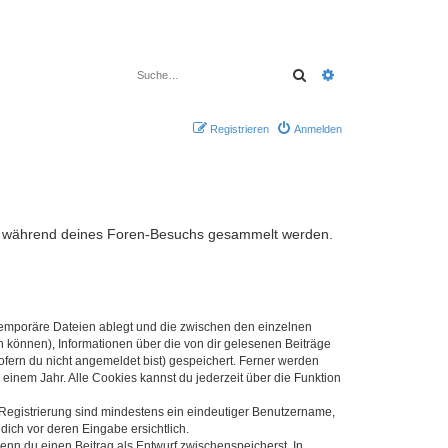
Suche
Erweiterte Suche
Registrieren
Anmelden
, die während deines Foren-Besuchs gesammelt werden.
 temporäre Dateien ablegt und die zwischen den einzelnen
en können), Informationen über die von dir gelesenen Beiträge
ofern du nicht angemeldet bist) gespeichert. Ferner werden
einem Jahr. Alle Cookies kannst du jederzeit über die Funktion
e Registrierung sind mindestens ein eindeutiger Benutzername,
dich vor deren Eingabe ersichtlich.
wenn du einen Beitrag als Entwurf zwischenspeicherst. In