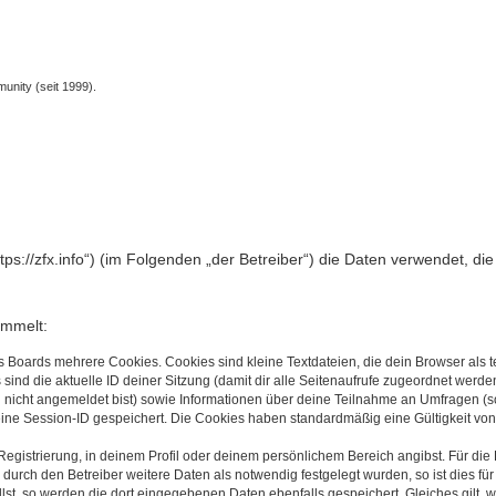
unity (seit 1999).
„https://zfx.info“) (im Folgenden „der Betreiber“) die Daten verwendet
ammelt:
s Boards mehrere Cookies. Cookies sind kleine Textdateien, die dein Browser als
 sind die aktuelle ID deiner Sitzung (damit dir alle Seitenaufrufe zugeordnet werd
u nicht angemeldet bist) sowie Informationen über deine Teilnahme an Umfragen (s
eine Session-ID gespeichert. Die Cookies haben standardmäßig eine Gültigkeit von 
Registrierung, in deinem Profil oder deinem persönlichem Bereich angibst. Für di
rch den Betreiber weitere Daten als notwendig festgelegt wurden, so ist dies für 
llst, so werden die dort eingegebenen Daten ebenfalls gespeichert. Gleiches gilt, 