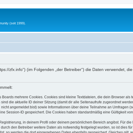
unity (seit 1999).
„https://zfx.info“) (im Folgenden „der Betreiber“) die Daten verwendet
ammelt:
s Boards mehrere Cookies. Cookies sind kleine Textdateien, die dein Browser als
 sind die aktuelle ID deiner Sitzung (damit dir alle Seitenaufrufe zugeordnet werd
u nicht angemeldet bist) sowie Informationen über deine Teilnahme an Umfragen (s
eine Session-ID gespeichert. Die Cookies haben standardmäßig eine Gültigkeit von 
Registrierung, in deinem Profil oder deinem persönlichem Bereich angibst. Für di
rch den Betreiber weitere Daten als notwendig festgelegt wurden, so ist dies für 
llst, so werden die dort eingegebenen Daten ebenfalls gespeichert. Gleiches gilt, 