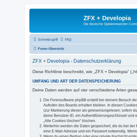
ZFX + Developia
Die deutsche Spieleentwickler-Comm
Schnellzugriff
FAQ
Foren-Übersicht
ZFX + Developia - Datenschutzerklärung
Diese Richtlinie beschreibt, wie „ZFX + Developia“ (
UMFANG UND ART DER DATENSPEICHERUNG
Deine Daten werden auf vier verschiedene Arten ges
Die Forensoftware phpBB erstellt bei deinem Besuch de
Aufrufen des Boards erhalten bleiben. In diesen Cookies
(zur Markierung dieser als gelesen/ungelesen; sofern d
deine Benutzer-ID, ein Authentifizierungsschlüssel und 
„Alle Cookies löschen“ löschen.
Weiterhin werden die Daten gespeichert, die du bei der 
eine E-Mail-Adresse und ein Passwort notwendig. Wenn du
Wenn du einen Beitrag oder eine private Nachricht erste