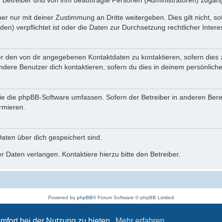
n Betreiber und von ihm beauftragte Personen (Administratoren) zugäng
r nur mit deiner Zustimmung an Dritte weitergeben. Dies gilt nicht, s
n) verpflichtet ist oder die Daten zur Durchsetzung rechtlicher Interes
er den von dir angegebenen Kontaktdaten zu kontaktieren, sofern dies 
andere Benutzer dich kontaktieren, sofern du dies in deinem persönliche
, die die phpBB-Software umfassen. Sofern der Betreiber in anderen Be
ormieren.
 Daten über dich gespeichert sind.
 Daten verlangen. Kontaktiere hierzu bitte den Betreiber.
Powered by
phpBB
® Forum Software © phpBB Limited
Deutsche Übersetzung durch
phpBB.de
Datenschutz
|
Nutzungsbedingungen
mfort bei der Nutzung zu bieten.
Mehr erfahren