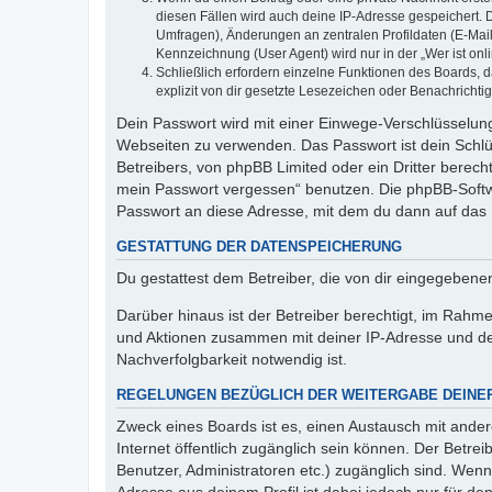
diesen Fällen wird auch deine IP-Adresse gespeichert. 
Umfragen), Änderungen an zentralen Profildaten (E-Mai
Kennzeichnung (User Agent) wird nur in der „Wer ist onl
Schließlich erfordern einzelne Funktionen des Boards,
explizit von dir gesetzte Lesezeichen oder Benachrichti
Dein Passwort wird mit einer Einwege-Verschlüsselung 
Webseiten zu verwenden. Das Passwort ist dein Schlü
Betreibers, von phpBB Limited oder ein Dritter berec
mein Passwort vergessen“ benutzen. Die phpBB-Softw
Passwort an diese Adresse, mit dem du dann auf das 
GESTATTUNG DER DATENSPEICHERUNG
Du gestattest dem Betreiber, die von dir eingegeben
Darüber hinaus ist der Betreiber berechtigt, im Rahm
und Aktionen zusammen mit deiner IP-Adresse und de
Nachverfolgbarkeit notwendig ist.
REGELUNGEN BEZÜGLICH DER WEITERGABE DEINE
Zweck eines Boards ist es, einen Austausch mit andere
Internet öffentlich zugänglich sein können. Der Betrei
Benutzer, Administratoren etc.) zugänglich sind. Wen