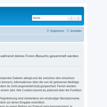
Suche
Erweiterte Suche
Registrieren
Anmelden
, die während deines Foren-Besuchs gesammelt werden.
 temporäre Dateien ablegt und die zwischen den einzelnen
en können), Informationen über die von dir gelesenen Beiträge
ofern du nicht angemeldet bist) gespeichert. Ferner werden
einem Jahr. Alle Cookies kannst du jederzeit über die Funktion
e Registrierung sind mindestens ein eindeutiger Benutzername,
dich vor deren Eingabe ersichtlich.
wenn du einen Beitrag als Entwurf zwischenspeicherst. In