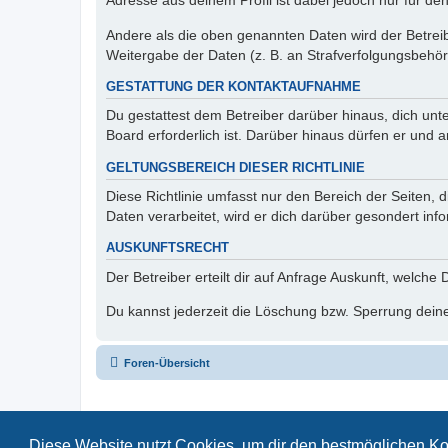
Adresse aus deinem Profil ist dabei jedoch nur für de
Andere als die oben genannten Daten wird der Betreibe
Weitergabe der Daten (z. B. an Strafverfolgungsbehörde
GESTATTUNG DER KONTAKTAUFNAHME
Du gestattest dem Betreiber darüber hinaus, dich unt
Board erforderlich ist. Darüber hinaus dürfen er und 
GELTUNGSBEREICH DIESER RICHTLINIE
Diese Richtlinie umfasst nur den Bereich der Seiten
Daten verarbeitet, wird er dich darüber gesondert inf
AUSKUNFTSRECHT
Der Betreiber erteilt dir auf Anfrage Auskunft, welche
Du kannst jederzeit die Löschung bzw. Sperrung deiner
Foren-Übersicht
Diese Website nutzt Cookies, um dir den bestmöglichen Ko