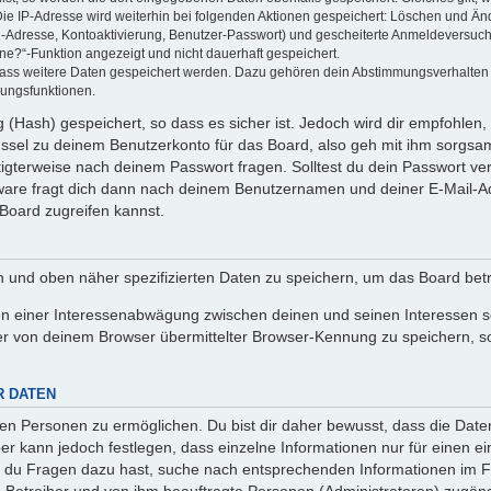
Die IP-Adresse wird weiterhin bei folgenden Aktionen gespeichert: Löschen und Än
l-Adresse, Kontoaktivierung, Benutzer-Passwort) und gescheiterte Anmeldeversuch
ine?“-Funktion angezeigt und nicht dauerhaft gespeichert.
 dass weitere Daten gespeichert werden. Dazu gehören dein Abstimmungsverhalten
gungsfunktionen.
(Hash) gespeichert, so dass es sicher ist. Jedoch wird dir empfohlen, 
ssel zu deinem Benutzerkonto für das Board, also geh mit ihm sorgsam
htigterweise nach deinem Passwort fragen. Solltest du dein Passwort v
are fragt dich dann nach deinem Benutzernamen und deiner E-Mail-Ad
Board zugreifen kannst.
en und oben näher spezifizierten Daten zu speichern, um das Board bet
en einer Interessenabwägung zwischen deinen und seinen Interessen sow
r von deinem Browser übermittelter Browser-Kennung zu speichern, so
R DATEN
n Personen zu ermöglichen. Du bist dir daher bewusst, dass die Daten d
ber kann jedoch festlegen, dass einzelne Informationen nur für einen ei
n du Fragen dazu hast, suche nach entsprechenden Informationen im Fo