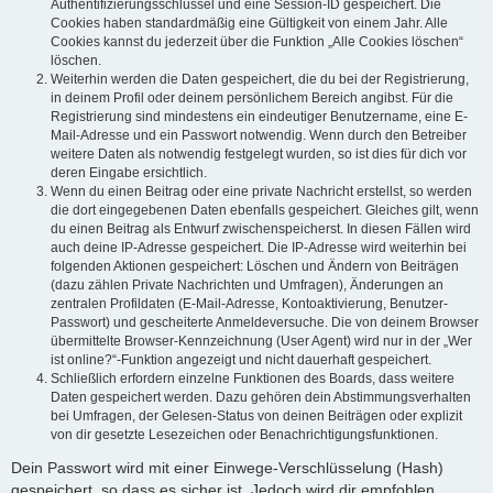
Authentifizierungsschlüssel und eine Session-ID gespeichert. Die
Cookies haben standardmäßig eine Gültigkeit von einem Jahr. Alle
Cookies kannst du jederzeit über die Funktion „Alle Cookies löschen“
löschen.
Weiterhin werden die Daten gespeichert, die du bei der Registrierung,
in deinem Profil oder deinem persönlichem Bereich angibst. Für die
Registrierung sind mindestens ein eindeutiger Benutzername, eine E-
Mail-Adresse und ein Passwort notwendig. Wenn durch den Betreiber
weitere Daten als notwendig festgelegt wurden, so ist dies für dich vor
deren Eingabe ersichtlich.
Wenn du einen Beitrag oder eine private Nachricht erstellst, so werden
die dort eingegebenen Daten ebenfalls gespeichert. Gleiches gilt, wenn
du einen Beitrag als Entwurf zwischenspeicherst. In diesen Fällen wird
auch deine IP-Adresse gespeichert. Die IP-Adresse wird weiterhin bei
folgenden Aktionen gespeichert: Löschen und Ändern von Beiträgen
(dazu zählen Private Nachrichten und Umfragen), Änderungen an
zentralen Profildaten (E-Mail-Adresse, Kontoaktivierung, Benutzer-
Passwort) und gescheiterte Anmeldeversuche. Die von deinem Browser
übermittelte Browser-Kennzeichnung (User Agent) wird nur in der „Wer
ist online?“-Funktion angezeigt und nicht dauerhaft gespeichert.
Schließlich erfordern einzelne Funktionen des Boards, dass weitere
Daten gespeichert werden. Dazu gehören dein Abstimmungsverhalten
bei Umfragen, der Gelesen-Status von deinen Beiträgen oder explizit
von dir gesetzte Lesezeichen oder Benachrichtigungsfunktionen.
Dein Passwort wird mit einer Einwege-Verschlüsselung (Hash)
gespeichert, so dass es sicher ist. Jedoch wird dir empfohlen,