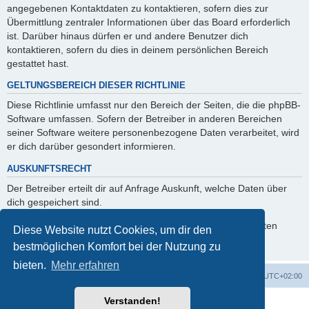
angegebenen Kontaktdaten zu kontaktieren, sofern dies zur
Übermittlung zentraler Informationen über das Board erforderlich
ist. Darüber hinaus dürfen er und andere Benutzer dich
kontaktieren, sofern du dies in deinem persönlichen Bereich
gestattet hast.
GELTUNGSBEREICH DIESER RICHTLINIE
Diese Richtlinie umfasst nur den Bereich der Seiten, die die phpBB-
Software umfassen. Sofern der Betreiber in anderen Bereichen
seiner Software weitere personenbezogene Daten verarbeitet, wird
er dich darüber gesondert informieren.
AUSKUNFTSRECHT
Der Betreiber erteilt dir auf Anfrage Auskunft, welche Daten über
dich gespeichert sind.
Du kannst jederzeit die Löschung bzw. Sperrung deiner Daten
Diese Website nutzt Cookies, um dir den
verlangen. Kontaktiere hierzu bitte den Betreiber.
bestmöglichen Komfort bei der Nutzung zu
bieten.
Mehr erfahren
Foren-Übersicht
Alle Cookies löschen
Alle Zeiten sind
UTC+02:00
Verstanden!
Powered by
phpBB
® Forum Software © phpBB Limited