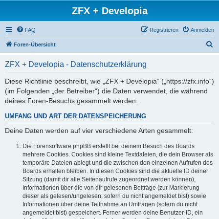
ZFX + Developia
FAQ
Registrieren
Anmelden
S
Foren-Übersicht
u
ZFX + Developia - Datenschutzerklärung
c
h
Diese Richtlinie beschreibt, wie „ZFX + Developia“ („https://zfx.info“)
(im Folgenden „der Betreiber“) die Daten verwendet, die während
e
deines Foren-Besuchs gesammelt werden.
UMFANG UND ART DER DATENSPEICHERUNG
Deine Daten werden auf vier verschiedene Arten gesammelt:
Die Forensoftware phpBB erstellt bei deinem Besuch des Boards
mehrere Cookies. Cookies sind kleine Textdateien, die dein Browser als
temporäre Dateien ablegt und die zwischen den einzelnen Aufrufen des
Boards erhalten bleiben. In diesen Cookies sind die aktuelle ID deiner
Sitzung (damit dir alle Seitenaufrufe zugeordnet werden können),
Informationen über die von dir gelesenen Beiträge (zur Markierung
dieser als gelesen/ungelesen; sofern du nicht angemeldet bist) sowie
Informationen über deine Teilnahme an Umfragen (sofern du nicht
angemeldet bist) gespeichert. Ferner werden deine Benutzer-ID, ein