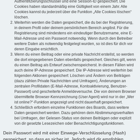
Authentifizierungsschlüssel und eine Session-ID gespeichert. Die
Cookies haben standardmäßig eine Gültigkeit von einem Jahr. Alle
Cookies kannst du jederzeit über die Funktion „Alle Cookies löschen“
löschen.
Weiterhin werden die Daten gespeichert, die du bei der Registrierung,
in deinem Profil oder deinem persönlichem Bereich angibst. Für die
Registrierung sind mindestens ein eindeutiger Benutzername, eine E-
Mail-Adresse und ein Passwort notwendig. Wenn durch den Betreiber
weitere Daten als notwendig festgelegt wurden, so ist dies für dich vor
deren Eingabe ersichtlich.
Wenn du einen Beitrag oder eine private Nachricht erstellst, so werden
die dort eingegebenen Daten ebenfalls gespeichert. Gleiches gilt, wenn
du einen Beitrag als Entwurf zwischenspeicherst. In diesen Fällen wird
auch deine IP-Adresse gespeichert. Die IP-Adresse wird weiterhin bei
folgenden Aktionen gespeichert: Löschen und Ändern von Beiträgen
(dazu zählen Private Nachrichten und Umfragen), Änderungen an
zentralen Profildaten (E-Mail-Adresse, Kontoaktivierung, Benutzer-
Passwort) und gescheiterte Anmeldeversuche. Die von deinem Browser
übermittelte Browser-Kennzeichnung (User Agent) wird nur in der „Wer
ist online?“-Funktion angezeigt und nicht dauerhaft gespeichert.
Schließlich erfordern einzelne Funktionen des Boards, dass weitere
Daten gespeichert werden. Dazu gehören dein Abstimmungsverhalten
bei Umfragen, der Gelesen-Status von deinen Beiträgen oder explizit
von dir gesetzte Lesezeichen oder Benachrichtigungsfunktionen.
Dein Passwort wird mit einer Einwege-Verschlüsselung (Hash)
gespeichert, so dass es sicher ist. Jedoch wird dir empfohlen,