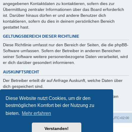
angegebenen Kontaktdaten zu kontaktieren, sofern dies zur
Übermittlung zentraler Informationen über das Board erforderlich
ist. Darüber hinaus dürfen er und andere Benutzer dich
kontaktieren, sofern du dies in deinem persönlichen Bereich
gestattet hast.
GELTUNGSBEREICH DIESER RICHTLINIE
Diese Richtlinie umfasst nur den Bereich der Seiten, die die phpBB-
Software umfassen. Sofern der Betreiber in anderen Bereichen
seiner Software weitere personenbezogene Daten verarbeitet, wird
er dich darüber gesondert informieren.
AUSKUNFTSRECHT
Der Betreiber erteilt dir auf Anfrage Auskunft, welche Daten über
dich gespeichert sind.
Du kannst jederzeit die Löschung bzw. Sperrung deiner Daten
Diese Website nutzt Cookies, um dir den
verlangen. Kontaktiere hierzu bitte den Betreiber.
bestmöglichen Komfort bei der Nutzung zu
bieten.
Mehr erfahren
Foren-Übersicht
Alle Cookies löschen
Alle Zeiten sind
UTC+02:00
Verstanden!
Powered by
phpBB
® Forum Software © phpBB Limited