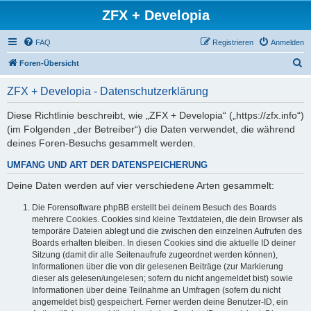
ZFX + Developia
FAQ
Registrieren
Anmelden
S
Foren-Übersicht
u
ZFX + Developia - Datenschutzerklärung
c
h
Diese Richtlinie beschreibt, wie „ZFX + Developia“ („https://zfx.info“)
(im Folgenden „der Betreiber“) die Daten verwendet, die während
e
deines Foren-Besuchs gesammelt werden.
UMFANG UND ART DER DATENSPEICHERUNG
Deine Daten werden auf vier verschiedene Arten gesammelt:
Die Forensoftware phpBB erstellt bei deinem Besuch des Boards
mehrere Cookies. Cookies sind kleine Textdateien, die dein Browser als
temporäre Dateien ablegt und die zwischen den einzelnen Aufrufen des
Boards erhalten bleiben. In diesen Cookies sind die aktuelle ID deiner
Sitzung (damit dir alle Seitenaufrufe zugeordnet werden können),
Informationen über die von dir gelesenen Beiträge (zur Markierung
dieser als gelesen/ungelesen; sofern du nicht angemeldet bist) sowie
Informationen über deine Teilnahme an Umfragen (sofern du nicht
angemeldet bist) gespeichert. Ferner werden deine Benutzer-ID, ein