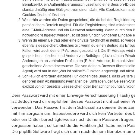
Benutzer-ID, ein Authentifizierungsschlüssel und eine Session-ID g
standardmäßig eine Gültigkeit von einem Jahr. Alle Cookies kannst du
Cookies löschen“ löschen.
Weiterhin werden die Daten gespeichert, die du bei der Registrierun
persönlichem Bereich angibst. Für die Registrierung sind mindesten
eine E-Mail-Adresse und ein Passwort notwendig. Wenn durch den Be
notwendig festgelegt wurden, so ist dies für dich vor deren Eingabe er
Wenn du einen Beitrag oder eine private Nachricht erstellst, so wer
ebenfalls gespeichert. Gleiches gilt, wenn du einen Beitrag als Entw
Fällen wird auch deine IP-Adresse gespeichert. Die IP-Adresse wird 
gespeichert: Löschen und Ändern von Beiträgen (dazu zählen Privat
Änderungen an zentralen Profildaten (E-Mail-Adresse, Kontoaktivier
gescheiterte Anmeldeversuche. Die von deinem Browser übermittel
Agent) wird nur in der „Wer ist online?“-Funktion angezeigt und nicht
Schließlich erfordern einzelne Funktionen des Boards, dass weitere
gehören dein Abstimmungsverhalten bei Umfragen, der Gelesen-Stat
explizit von dir gesetzte Lesezeichen oder Benachrichtigungsfunktio
Dein Passwort wird mit einer Einwege-Verschlüsselung (Hash) ge
ist. Jedoch wird dir empfohlen, dieses Passwort nicht auf einer 
verwenden. Das Passwort ist dein Schlüssel zu deinem Benutzer
mit ihm sorgsam um. Insbesondere wird dich kein Vertreter des 
oder ein Dritter berechtigterweise nach deinem Passwort fragen.
vergessen haben, so kannst du die Funktion „Ich habe mein Pas
Die phpBB-Software fragt dich dann nach deinem Benutzername