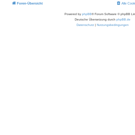
Foren-Übersicht
Alle Coo
Powered by
phpBB
® Forum Software © phpBB Lim
Deutsche Übersetzung durch
phpBB.de
Datenschutz
|
Nutzungsbedingungen