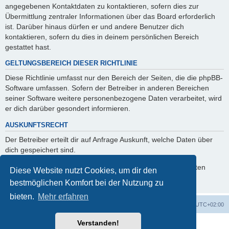
angegebenen Kontaktdaten zu kontaktieren, sofern dies zur
Übermittlung zentraler Informationen über das Board erforderlich
ist. Darüber hinaus dürfen er und andere Benutzer dich
kontaktieren, sofern du dies in deinem persönlichen Bereich
gestattet hast.
GELTUNGSBEREICH DIESER RICHTLINIE
Diese Richtlinie umfasst nur den Bereich der Seiten, die die phpBB-
Software umfassen. Sofern der Betreiber in anderen Bereichen
seiner Software weitere personenbezogene Daten verarbeitet, wird
er dich darüber gesondert informieren.
AUSKUNFTSRECHT
Der Betreiber erteilt dir auf Anfrage Auskunft, welche Daten über
dich gespeichert sind.
Du kannst jederzeit die Löschung bzw. Sperrung deiner Daten
Diese Website nutzt Cookies, um dir den
verlangen. Kontaktiere hierzu bitte den Betreiber.
bestmöglichen Komfort bei der Nutzung zu
bieten.
Mehr erfahren
Foren-Übersicht
Alle Cookies löschen
Alle Zeiten sind
UTC+02:00
Verstanden!
Powered by
phpBB
® Forum Software © phpBB Limited