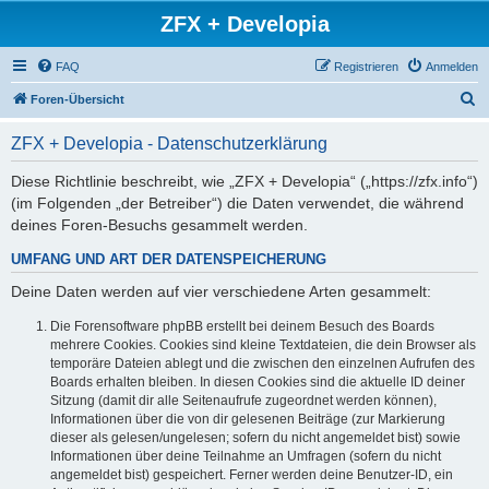
ZFX + Developia
FAQ
Registrieren
Anmelden
S
Foren-Übersicht
u
ZFX + Developia - Datenschutzerklärung
c
h
Diese Richtlinie beschreibt, wie „ZFX + Developia“ („https://zfx.info“)
(im Folgenden „der Betreiber“) die Daten verwendet, die während
e
deines Foren-Besuchs gesammelt werden.
UMFANG UND ART DER DATENSPEICHERUNG
Deine Daten werden auf vier verschiedene Arten gesammelt:
Die Forensoftware phpBB erstellt bei deinem Besuch des Boards
mehrere Cookies. Cookies sind kleine Textdateien, die dein Browser als
temporäre Dateien ablegt und die zwischen den einzelnen Aufrufen des
Boards erhalten bleiben. In diesen Cookies sind die aktuelle ID deiner
Sitzung (damit dir alle Seitenaufrufe zugeordnet werden können),
Informationen über die von dir gelesenen Beiträge (zur Markierung
dieser als gelesen/ungelesen; sofern du nicht angemeldet bist) sowie
Informationen über deine Teilnahme an Umfragen (sofern du nicht
angemeldet bist) gespeichert. Ferner werden deine Benutzer-ID, ein