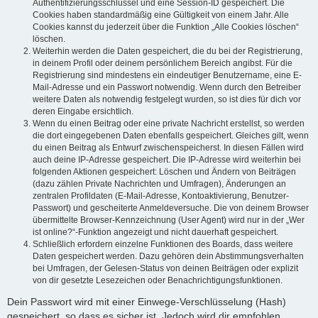
Authentifizierungsschlüssel und eine Session-ID gespeichert. Die
Cookies haben standardmäßig eine Gültigkeit von einem Jahr. Alle
Cookies kannst du jederzeit über die Funktion „Alle Cookies löschen“
löschen.
Weiterhin werden die Daten gespeichert, die du bei der Registrierung,
in deinem Profil oder deinem persönlichem Bereich angibst. Für die
Registrierung sind mindestens ein eindeutiger Benutzername, eine E-
Mail-Adresse und ein Passwort notwendig. Wenn durch den Betreiber
weitere Daten als notwendig festgelegt wurden, so ist dies für dich vor
deren Eingabe ersichtlich.
Wenn du einen Beitrag oder eine private Nachricht erstellst, so werden
die dort eingegebenen Daten ebenfalls gespeichert. Gleiches gilt, wenn
du einen Beitrag als Entwurf zwischenspeicherst. In diesen Fällen wird
auch deine IP-Adresse gespeichert. Die IP-Adresse wird weiterhin bei
folgenden Aktionen gespeichert: Löschen und Ändern von Beiträgen
(dazu zählen Private Nachrichten und Umfragen), Änderungen an
zentralen Profildaten (E-Mail-Adresse, Kontoaktivierung, Benutzer-
Passwort) und gescheiterte Anmeldeversuche. Die von deinem Browser
übermittelte Browser-Kennzeichnung (User Agent) wird nur in der „Wer
ist online?“-Funktion angezeigt und nicht dauerhaft gespeichert.
Schließlich erfordern einzelne Funktionen des Boards, dass weitere
Daten gespeichert werden. Dazu gehören dein Abstimmungsverhalten
bei Umfragen, der Gelesen-Status von deinen Beiträgen oder explizit
von dir gesetzte Lesezeichen oder Benachrichtigungsfunktionen.
Dein Passwort wird mit einer Einwege-Verschlüsselung (Hash)
gespeichert, so dass es sicher ist. Jedoch wird dir empfohlen,