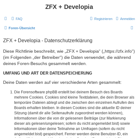
ZFX + Developia
FAQ
Registrieren
Anmelden
S
Foren-Übersicht
u
ZFX + Developia - Datenschutzerklärung
c
h
Diese Richtlinie beschreibt, wie „ZFX + Developia“ („https://zfx.info“)
(im Folgenden „der Betreiber“) die Daten verwendet, die während
e
deines Foren-Besuchs gesammelt werden.
UMFANG UND ART DER DATENSPEICHERUNG
Deine Daten werden auf vier verschiedene Arten gesammelt:
Die Forensoftware phpBB erstellt bei deinem Besuch des Boards
mehrere Cookies. Cookies sind kleine Textdateien, die dein Browser als
temporäre Dateien ablegt und die zwischen den einzelnen Aufrufen des
Boards erhalten bleiben. In diesen Cookies sind die aktuelle ID deiner
Sitzung (damit dir alle Seitenaufrufe zugeordnet werden können),
Informationen über die von dir gelesenen Beiträge (zur Markierung
dieser als gelesen/ungelesen; sofern du nicht angemeldet bist) sowie
Informationen über deine Teilnahme an Umfragen (sofern du nicht
angemeldet bist) gespeichert. Ferner werden deine Benutzer-ID, ein