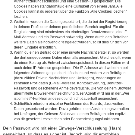
Authentifizierungsschlüssel und eine Session-ID gespeichert. Die
Cookies haben standardmäßig eine Gültigkeit von einem Jahr. Alle
Cookies kannst du jederzeit über die Funktion „Alle Cookies löschen“
löschen.
Weiterhin werden die Daten gespeichert, die du bei der Registrierung,
in deinem Profil oder deinem persönlichem Bereich angibst. Für die
Registrierung sind mindestens ein eindeutiger Benutzername, eine E-
Mail-Adresse und ein Passwort notwendig. Wenn durch den Betreiber
weitere Daten als notwendig festgelegt wurden, so ist dies für dich vor
deren Eingabe ersichtlich.
Wenn du einen Beitrag oder eine private Nachricht erstellst, so werden
die dort eingegebenen Daten ebenfalls gespeichert. Gleiches gilt, wenn
du einen Beitrag als Entwurf zwischenspeicherst. In diesen Fällen wird
auch deine IP-Adresse gespeichert. Die IP-Adresse wird weiterhin bei
folgenden Aktionen gespeichert: Löschen und Ändern von Beiträgen
(dazu zählen Private Nachrichten und Umfragen), Änderungen an
zentralen Profildaten (E-Mail-Adresse, Kontoaktivierung, Benutzer-
Passwort) und gescheiterte Anmeldeversuche. Die von deinem Browser
übermittelte Browser-Kennzeichnung (User Agent) wird nur in der „Wer
ist online?“-Funktion angezeigt und nicht dauerhaft gespeichert.
Schließlich erfordern einzelne Funktionen des Boards, dass weitere
Daten gespeichert werden. Dazu gehören dein Abstimmungsverhalten
bei Umfragen, der Gelesen-Status von deinen Beiträgen oder explizit
von dir gesetzte Lesezeichen oder Benachrichtigungsfunktionen.
Dein Passwort wird mit einer Einwege-Verschlüsselung (Hash)
gespeichert, so dass es sicher ist. Jedoch wird dir empfohlen,