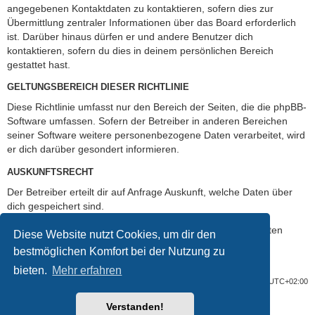
angegebenen Kontaktdaten zu kontaktieren, sofern dies zur
Übermittlung zentraler Informationen über das Board erforderlich
ist. Darüber hinaus dürfen er und andere Benutzer dich
kontaktieren, sofern du dies in deinem persönlichen Bereich
gestattet hast.
GELTUNGSBEREICH DIESER RICHTLINIE
Diese Richtlinie umfasst nur den Bereich der Seiten, die die phpBB-
Software umfassen. Sofern der Betreiber in anderen Bereichen
seiner Software weitere personenbezogene Daten verarbeitet, wird
er dich darüber gesondert informieren.
AUSKUNFTSRECHT
Der Betreiber erteilt dir auf Anfrage Auskunft, welche Daten über
dich gespeichert sind.
Du kannst jederzeit die Löschung bzw. Sperrung deiner Daten
Diese Website nutzt Cookies, um dir den
verlangen. Kontaktiere hierzu bitte den Betreiber.
bestmöglichen Komfort bei der Nutzung zu
bieten.
Mehr erfahren
Foren-Übersicht
Alle Cookies löschen
Alle Zeiten sind
UTC+02:00
Verstanden!
Powered by
phpBB
® Forum Software © phpBB Limited