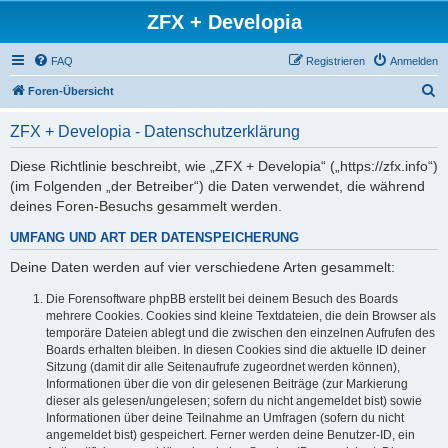
ZFX + Developia
FAQ
Registrieren
Anmelden
S
Foren-Übersicht
u
ZFX + Developia - Datenschutzerklärung
c
h
Diese Richtlinie beschreibt, wie „ZFX + Developia“ („https://zfx.info“)
(im Folgenden „der Betreiber“) die Daten verwendet, die während
e
deines Foren-Besuchs gesammelt werden.
UMFANG UND ART DER DATENSPEICHERUNG
Deine Daten werden auf vier verschiedene Arten gesammelt:
Die Forensoftware phpBB erstellt bei deinem Besuch des Boards
mehrere Cookies. Cookies sind kleine Textdateien, die dein Browser als
temporäre Dateien ablegt und die zwischen den einzelnen Aufrufen des
Boards erhalten bleiben. In diesen Cookies sind die aktuelle ID deiner
Sitzung (damit dir alle Seitenaufrufe zugeordnet werden können),
Informationen über die von dir gelesenen Beiträge (zur Markierung
dieser als gelesen/ungelesen; sofern du nicht angemeldet bist) sowie
Informationen über deine Teilnahme an Umfragen (sofern du nicht
angemeldet bist) gespeichert. Ferner werden deine Benutzer-ID, ein