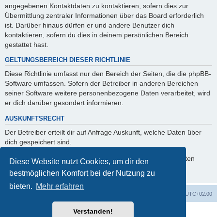
angegebenen Kontaktdaten zu kontaktieren, sofern dies zur
Übermittlung zentraler Informationen über das Board erforderlich
ist. Darüber hinaus dürfen er und andere Benutzer dich
kontaktieren, sofern du dies in deinem persönlichen Bereich
gestattet hast.
GELTUNGSBEREICH DIESER RICHTLINIE
Diese Richtlinie umfasst nur den Bereich der Seiten, die die phpBB-
Software umfassen. Sofern der Betreiber in anderen Bereichen
seiner Software weitere personenbezogene Daten verarbeitet, wird
er dich darüber gesondert informieren.
AUSKUNFTSRECHT
Der Betreiber erteilt dir auf Anfrage Auskunft, welche Daten über
dich gespeichert sind.
Du kannst jederzeit die Löschung bzw. Sperrung deiner Daten
Diese Website nutzt Cookies, um dir den
verlangen. Kontaktiere hierzu bitte den Betreiber.
bestmöglichen Komfort bei der Nutzung zu
bieten.
Mehr erfahren
Foren-Übersicht
Alle Cookies löschen
Alle Zeiten sind
UTC+02:00
Verstanden!
Powered by
phpBB
® Forum Software © phpBB Limited