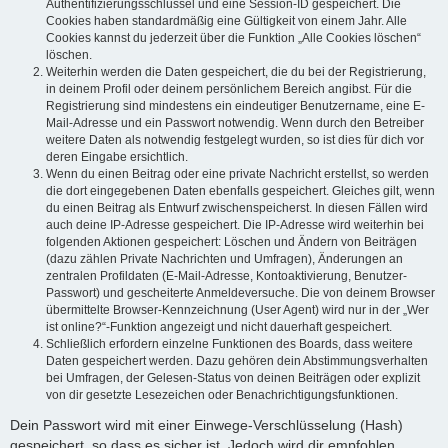
Authentifizierungsschlüssel und eine Session-ID gespeichert. Die
Cookies haben standardmäßig eine Gültigkeit von einem Jahr. Alle
Cookies kannst du jederzeit über die Funktion „Alle Cookies löschen“
löschen.
Weiterhin werden die Daten gespeichert, die du bei der Registrierung,
in deinem Profil oder deinem persönlichem Bereich angibst. Für die
Registrierung sind mindestens ein eindeutiger Benutzername, eine E-
Mail-Adresse und ein Passwort notwendig. Wenn durch den Betreiber
weitere Daten als notwendig festgelegt wurden, so ist dies für dich vor
deren Eingabe ersichtlich.
Wenn du einen Beitrag oder eine private Nachricht erstellst, so werden
die dort eingegebenen Daten ebenfalls gespeichert. Gleiches gilt, wenn
du einen Beitrag als Entwurf zwischenspeicherst. In diesen Fällen wird
auch deine IP-Adresse gespeichert. Die IP-Adresse wird weiterhin bei
folgenden Aktionen gespeichert: Löschen und Ändern von Beiträgen
(dazu zählen Private Nachrichten und Umfragen), Änderungen an
zentralen Profildaten (E-Mail-Adresse, Kontoaktivierung, Benutzer-
Passwort) und gescheiterte Anmeldeversuche. Die von deinem Browser
übermittelte Browser-Kennzeichnung (User Agent) wird nur in der „Wer
ist online?“-Funktion angezeigt und nicht dauerhaft gespeichert.
Schließlich erfordern einzelne Funktionen des Boards, dass weitere
Daten gespeichert werden. Dazu gehören dein Abstimmungsverhalten
bei Umfragen, der Gelesen-Status von deinen Beiträgen oder explizit
von dir gesetzte Lesezeichen oder Benachrichtigungsfunktionen.
Dein Passwort wird mit einer Einwege-Verschlüsselung (Hash)
gespeichert, so dass es sicher ist. Jedoch wird dir empfohlen,